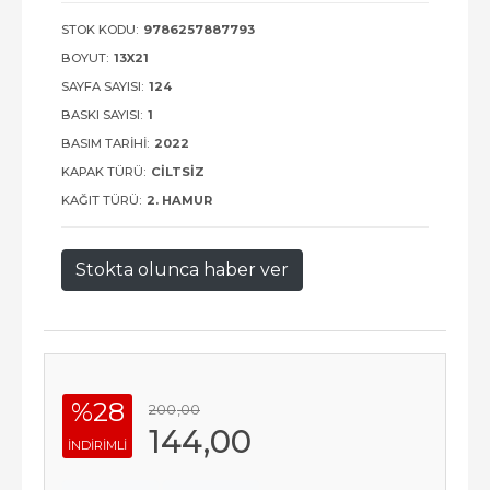
STOK KODU:
9786257887793
BOYUT:
13X21
SAYFA SAYISI:
124
BASKI SAYISI:
1
BASIM TARIHI:
2022
KAPAK TÜRÜ:
CILTSIZ
KAĞIT TÜRÜ:
2. HAMUR
Stokta olunca haber ver
%28
200
,00
144
,00
INDIRIMLI