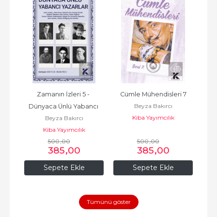
Zamanın İzleri 5 - 
Cümle Mühendisleri 7
Zaman
Beyza Bakırcı
Dünyaca Ünlü Yabancı 
ve E
Kiba Yayımcılık
Beyza Bakırcı
Yazarlar
Kiba Yayımcılık
500
,00
500
,00
385
,00
385
,00
Sepete Ekle
Sepete Ekle
Tümünü göster