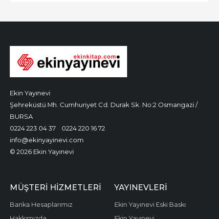
Ekin Yayınevi
Şehreküstü Mh. Cumhuriyet Cd. Durak Sk. No:2 Osmangazi /
BURSA
0224 223 04 37
0224 220 16 72
info@ekinyayinevi.com
© 2026 Ekin Yayınevi
MÜŞTERI HIZMETLERI
YAYINEVLERI
Banka Hesaplarımız
Ekin Yayınevi Eski Baskı
Hakkımızda
Ekin Yayınevi