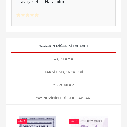
Tavsiye et
Hata bildir
YAZARIN DIĞER KITAPLARI
AÇIKLAMA
TAKSIT SEÇENEKLERI
YORUMLAR
YAYINEVININ DIĞER KITAPLARI
-%
23
-%
23
-%