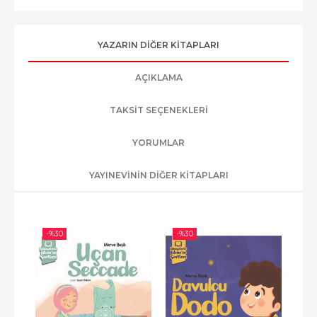
YAZARIN DIĞER KITAPLARI
AÇIKLAMA
TAKSIT SEÇENEKLERI
YORUMLAR
YAYINEVININ DIĞER KITAPLARI
-%
30
-%
30
-%