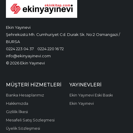
Ekin Yayınevi
Şehreküstü Mh. Cumhuriyet Cd. Durak Sk. No:2 Osmangazi /
BURSA
0224 223 04 37
0224 220 16 72
info@ekinyayinevi.com
© 2026 Ekin Yayınevi
MÜŞTERI HIZMETLERI
YAYINEVLERI
Banka Hesaplarımız
Ekin Yayınevi Eski Baskı
Hakkımızda
Ekin Yayınevi
Gizlilik İlkesi
Mesafeli Satış Sözleşmesi
Üyelik Sözleşmesi