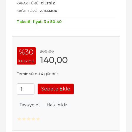
KAPAK TÜRÜ:
CILTSIZ
KAĞIT TÜRÜ:
2. HAMUR
Taksitli fiyat: 3 x
50
,40
%30
200
,00
140
,00
INDIRIMLI
Temin süresi 4 gündür.
Sepete Ekle
Tavsiye et
Hata bildir