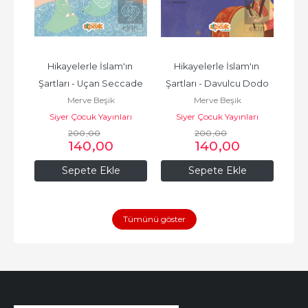
n 
Hikayelerle İslam'ın 
Hikayelerle İslam'ın 
H
ne 
Şartları - Uçan Seccade
Şartları - Davulcu Dodo
Şa
Merve Beşik
Merve Beşik
rı
Siyer Çocuk Yayınları
Siyer Çocuk Yayınları
S
200
,00
200
,00
140
,00
140
,00
Sepete Ekle
Sepete Ekle
Tümünü göster