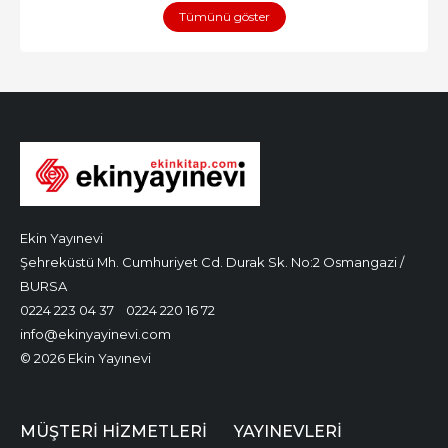
Tümünü göster
Ekin Yayınevi
Şehreküstü Mh. Cumhuriyet Cd. Durak Sk. No:2 Osmangazi /
BURSA
0224 223 04 37
0224 220 16 72
info@ekinyayinevi.com
© 2026 Ekin Yayınevi
MÜŞTERI HIZMETLERI
YAYINEVLERI