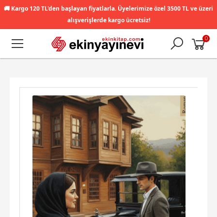
🚚
Kargo 120 TL'den başlayan fiyatlarla. Üyelerimize özel 3500 TL ve üzeri
alışverişlerde kargo ücretsiz!
0