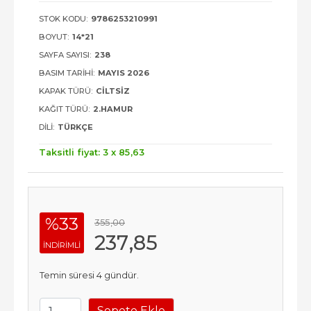
STOK KODU:
9786253210991
BOYUT:
14*21
SAYFA SAYISI:
238
BASIM TARIHI:
MAYIS 2026
KAPAK TÜRÜ:
CILTSIZ
KAĞIT TÜRÜ:
2.HAMUR
DILI:
TÜRKÇE
Taksitli fiyat: 3 x
85
,63
%33
355
,00
237
,85
INDIRIMLI
Temin süresi 4 gündür.
Sepete Ekle