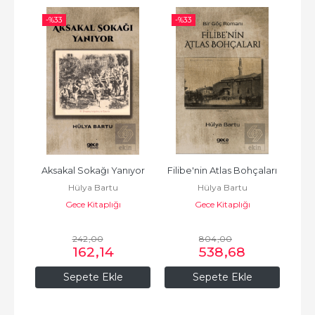
-%
33
-%
33
Aksakal Sokağı Yanıyor
Filibe'nin Atlas Bohçaları
Hülya Bartu
Hülya Bartu
Gece Kitaplığı
Gece Kitaplığı
242
,00
804
,00
162
,14
538
,68
Sepete Ekle
Sepete Ekle