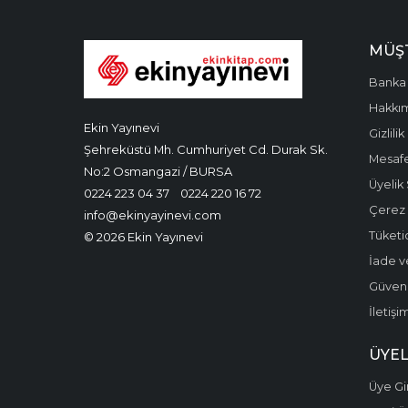
MÜŞT
Banka 
Hakkı
Ekin Yayınevi
Gizlilik
Şehreküstü Mh. Cumhuriyet Cd. Durak Sk.
Mesafe
No:2 Osmangazi / BURSA
Üyelik
0224 223 04 37
0224 220 16 72
Çerez P
info@ekinyayinevi.com
Tüketic
© 2026 Ekin Yayınevi
İade v
Güvenli
İletişi
ÜYEL
Üye Gir