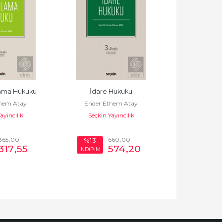
lama Hukuku
İdare Hukuku
İdari Yargı
hem Atay
Ender Ethem Atay
Ender Et
ayıncılık
Seçkin Yayıncılık
Seçkin Y
365
,00
660
,00
%13
317
,55
574
,20
28
İNDİRİM