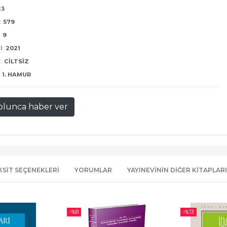
23
:
579
:
9
I:
2021
:
CILTSIZ
1. HAMUR
olunca haber ver
KSIT SEÇENEKLERI
YORUMLAR
YAYINEVININ DIĞER KITAPLARI
-%
8
-%
13