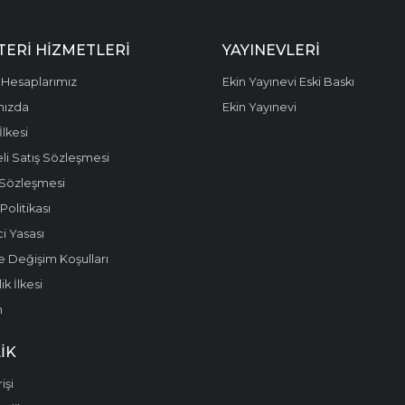
ERI HIZMETLERI
YAYINEVLERI
Hesaplarımız
Ekin Yayınevi Eski Baskı
mızda
Ekin Yayınevi
 İlkesi
li Satış Sözleşmesi
 Sözleşmesi
olitikası
i Yasası
e Değişim Koşulları
k İlkesi
m
IK
işi