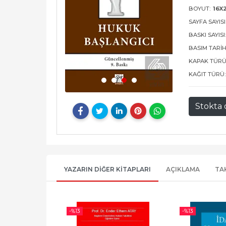
BOYUT:
16X
SAYFA SAYISI
BASKI SAYISI
BASIM TARIH
KAPAK TÜRÜ
KAĞIT TÜRÜ:
Stokta 
YAZARIN DIĞER KITAPLARI
AÇIKLAMA
TA
-%
13
-%
13