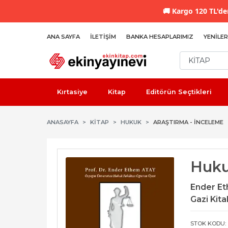
🚚
Kargo 120 TL'den
ANA SAYFA
İLETIŞIM
BANKA HESAPLARIMIZ
YENILER
Kırtasiye
Kitap
Editörün Seçtikleri
ANASAYFA
KİTAP
HUKUK
ARAŞTIRMA - İNCELEME
Huku
Ender E
Gazi Kita
STOK KODU: