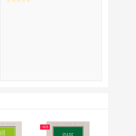
-%
13