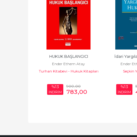
lama Hukuku
HUKUK BAŞLANGICI
İdari Yargı
hem Atay
Ender Ethem Atay
Ender Et
ayıncılık
Turhan Kitabevi - Hukuk Kitapları
Seçkin Y
885
,00
900
,00
%13
%13
769
,95
783
,00
İNDİRİM
İNDİRİM