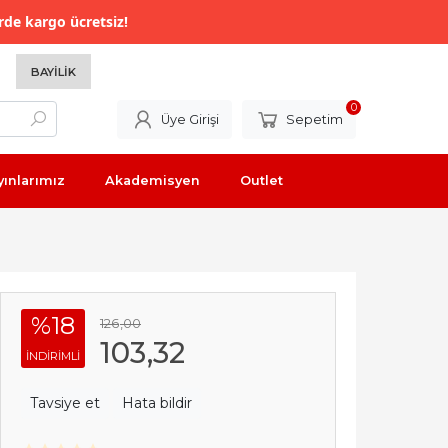
rde kargo ücretsiz!
BAYILIK
0
Üye Girişi
Sepetim
yınlarımız
Akademisyen
Outlet
%18
126
,00
103
,32
INDIRIMLI
Tavsiye et
Hata bildir