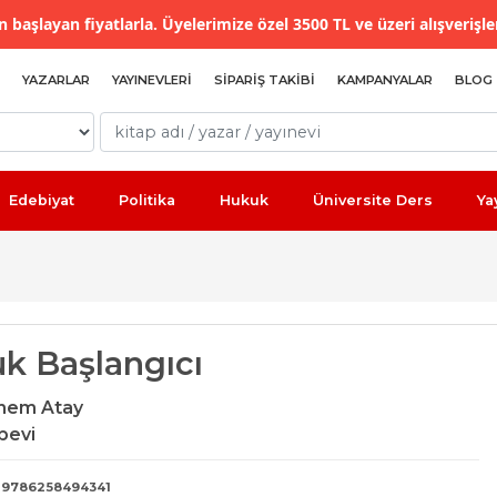
 başlayan fiyatlarla. Üyelerimize özel 3500 TL ve üzeri alışverişle
YAZARLAR
YAYINEVLERI
SIPARIŞ TAKIBI
KAMPANYALAR
BLOG
Edebiyat
Politika
Hukuk
Üniversite Ders
Ya
k Başlangıcı
them Atay
bevi
9786258494341