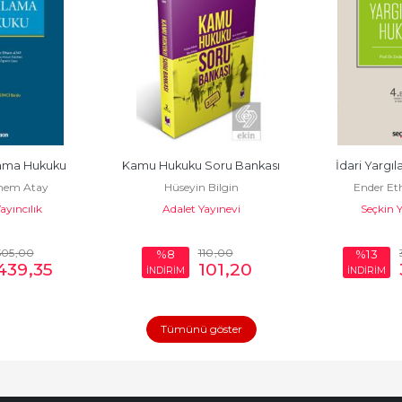
lama Hukuku
Kamu Hukuku Soru Bankası
İdari Yargı
hem Atay
Hüseyin Bilgin
Ender Et
ayıncılık
Adalet Yayınevi
Seçkin Y
505
,00
110
,00
%8
%13
439
,35
101
,20
İNDİRİM
İNDİRİM
Tümünü göster