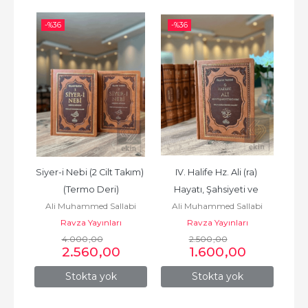
-%
36
-%
36
-%
 - 
Siyer-i Nebi (2 Cilt Takım) 
IV. Halife Hz. Ali (ra) 
III.
ığa 
(Termo Deri)
Hayatı, Şahsiyeti ve 
H
abi
Ali Muhammed Sallabi
Ali Muhammed Sallabi
Al
...
Dönemi (Termo Deri)
Dö
Ravza Yayınları
Ravza Yayınları
4.000
,00
2.500
,00
2.560
,00
1.600
,00
Stokta yok
Stokta yok