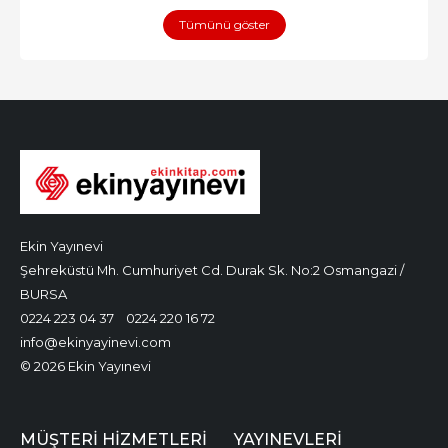
Tümünü göster
Ekin Yayınevi
Şehreküstü Mh. Cumhuriyet Cd. Durak Sk. No:2 Osmangazi /
BURSA
0224 223 04 37
0224 220 16 72
info@ekinyayinevi.com
© 2026 Ekin Yayınevi
MÜŞTERI HIZMETLERI
YAYINEVLERI