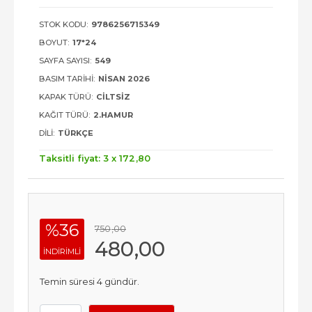
STOK KODU:
9786256715349
BOYUT:
17*24
SAYFA SAYISI:
549
BASIM TARIHI:
NISAN 2026
KAPAK TÜRÜ:
CILTSIZ
KAĞIT TÜRÜ:
2.HAMUR
DILI:
TÜRKÇE
Taksitli fiyat: 3 x
172
,80
%36
750
,00
480
,00
INDIRIMLI
Temin süresi 4 gündür.