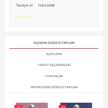
Tavsiye et
Hata bildir
YAZARIN DIĞER KITAPLARI
AÇIKLAMA
TAKSIT SEÇENEKLERI
YORUMLAR
YAYINEVININ DIĞER KITAPLARI
-%
16
-%
16