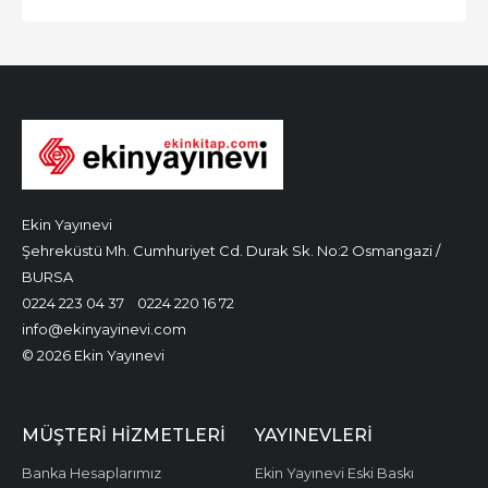
Ekin Yayınevi
Şehreküstü Mh. Cumhuriyet Cd. Durak Sk. No:2 Osmangazi /
BURSA
0224 223 04 37
0224 220 16 72
info@ekinyayinevi.com
© 2026 Ekin Yayınevi
MÜŞTERI HIZMETLERI
YAYINEVLERI
Banka Hesaplarımız
Ekin Yayınevi Eski Baskı