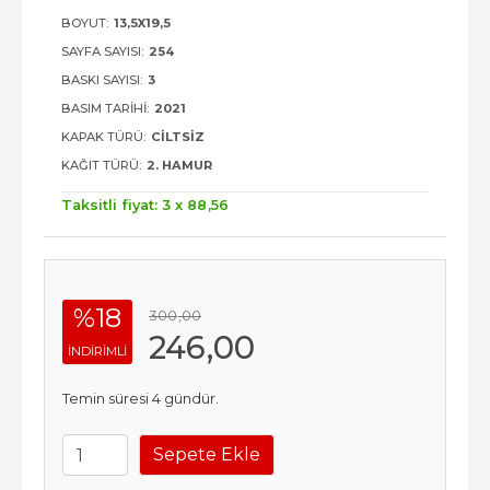
BOYUT:
13,5X19,5
SAYFA SAYISI:
254
BASKI SAYISI:
3
BASIM TARIHI:
2021
KAPAK TÜRÜ:
CILTSIZ
KAĞIT TÜRÜ:
2. HAMUR
Taksitli fiyat: 3 x
88
,56
%18
300
,00
246
,00
INDIRIMLI
Temin süresi 4 gündür.
Sepete Ekle