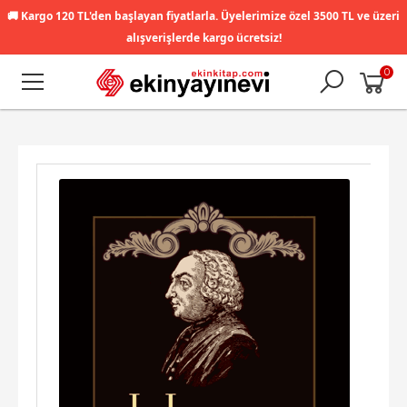
🚚
Kargo 120 TL'den başlayan fiyatlarla. Üyelerimize özel 3500 TL ve üzeri
alışverişlerde kargo ücretsiz!
0