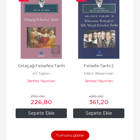
Ortaçağ Felsefesi Tarihi
Felsefe Tarihi 2
Ali Taşkın
Metin Becermen
Sentez Yayınları
Sentez Yayınları
270
,00
430
,00
226
,80
361
,20
Sepete Ekle
Sepete Ekle
Tümünü göster