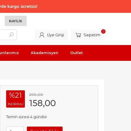
rde kargo ücretsiz!
BAYILIK
0
Üye Girişi
Sepetim
yınlarımız
Akademisyen
Outlet
%21
200
,00
158
,00
INDIRIMLI
Temin süresi 4 gündür.