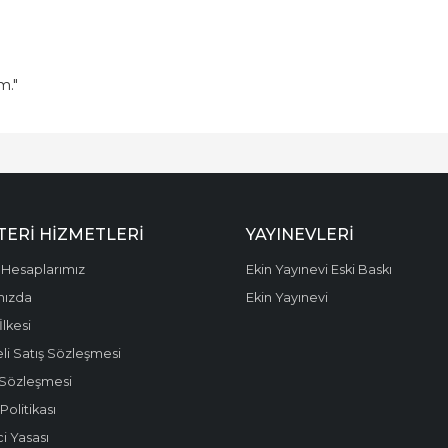
m."
ERI HIZMETLERI
YAYINEVLERI
Hesaplarımız
Ekin Yayınevi Eski Baskı
mızda
Ekin Yayınevi
 İlkesi
li Satış Sözleşmesi
 Sözleşmesi
olitikası
i Yasası