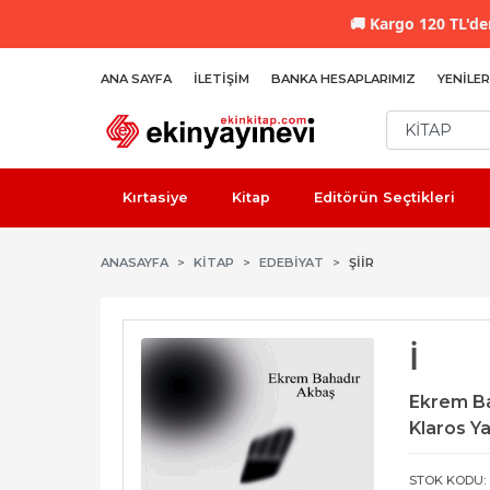
🚚
Kargo 120 TL'den
ANA SAYFA
İLETIŞIM
BANKA HESAPLARIMIZ
YENILER
Kırtasiye
Kitap
Editörün Seçtikleri
ANASAYFA
KİTAP
EDEBIYAT
ŞIIR
İ
Ekrem B
Klaros Ya
STOK KODU: