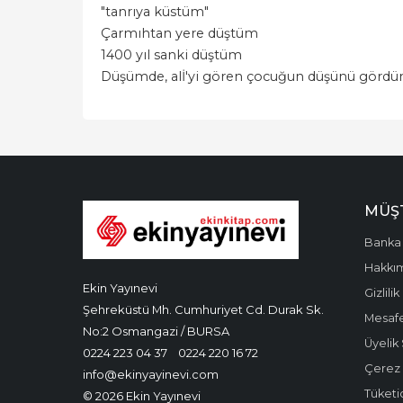
"tanrıya küstüm"
Çarmıhtan yere düştüm
1400 yıl sanki düştüm
Düşümde, alİ'yi gören çocuğun düşünü gördü
MÜŞT
Banka 
Hakkı
Ekin Yayınevi
Gizlilik
Şehreküstü Mh. Cumhuriyet Cd. Durak Sk.
Mesafe
No:2 Osmangazi / BURSA
Üyelik
0224 223 04 37
0224 220 16 72
Çerez P
info@ekinyayinevi.com
Tüketic
© 2026 Ekin Yayınevi