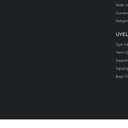
İade v
Güvenli
İletişi
ÜYEL
Üye Gir
Yeni Ü
Sepet
Sipariş
Bayi O