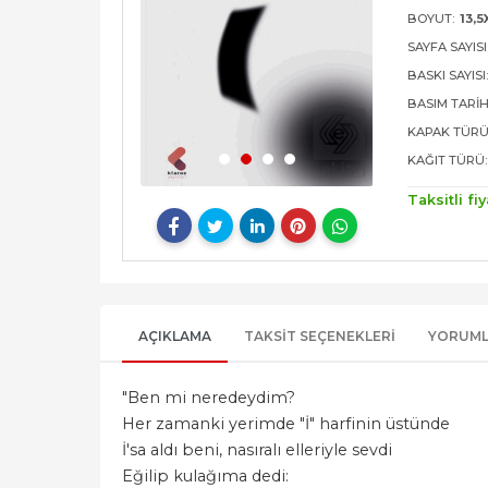
BOYUT:
13,5
SAYFA SAYISI
BASKI SAYISI
BASIM TARIH
KAPAK TÜRÜ
KAĞIT TÜRÜ:
Taksitli fiy
AÇIKLAMA
TAKSIT SEÇENEKLERI
YORUM
"Ben mi neredeydim?
Her zamanki yerimde "İ" harfinin üstünde
İ'sa aldı beni, nasıralı elleriyle sevdi
Eğilip kulağıma dedi: