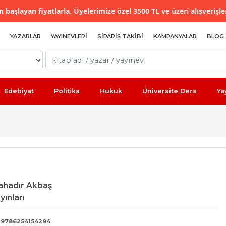
 başlayan fiyatlarla. Üyelerimize özel 3500 TL ve üzeri alışverişle
YAZARLAR
YAYINEVLERI
SIPARIŞ TAKIBI
KAMPANYALAR
BLOG
Edebiyat
Politika
Hukuk
Üniversite Ders
Ya
ahadır Akbaş
yınları
9786254154294