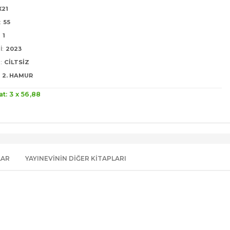
X21
:
55
:
1
I:
2023
:
CILTSIZ
2. HAMUR
at: 3 x
56
,88
LAR
YAYINEVININ DIĞER KITAPLARI