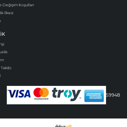
e Değişim Koşulları
k İlkesi
m
IK
işi
yelik
im
 Takibi
l
59948