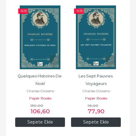
-%
18
-%
18
-%
Quelques Histoires De 
Les Sept Pauvres 
Noël
Voyageurs
Charles Dickens
Charles Dickens
Paper Books
Paper Books
130
,00
95
,00
106
,60
77
,90
Sepete Ekle
Sepete Ekle