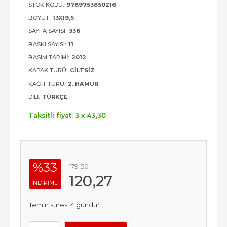
STOK KODU:
9789753850216
BOYUT:
13X19,5
SAYFA SAYISI:
336
BASKI SAYISI:
11
BASIM TARIHI:
2012
KAPAK TÜRÜ:
CILTSIZ
KAĞIT TÜRÜ:
2. HAMUR
DILI:
TÜRKÇE
Taksitli fiyat: 3 x
43
,30
%33
179
,50
120
,27
INDIRIMLI
Temin süresi 4 gündür.