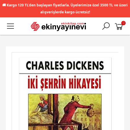
🚚
Kargo 120 TL'den başlayan fiyatlarla. Üyelerimize özel 3500 TL ve üzeri
alışverişlerde kargo ücretsiz!
0