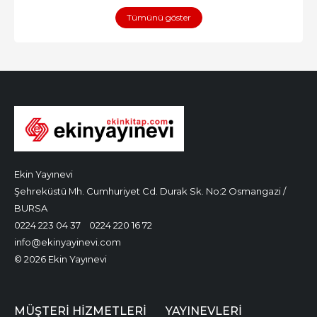
Tümünü göster
Ekin Yayınevi
Şehreküstü Mh. Cumhuriyet Cd. Durak Sk. No:2 Osmangazi /
BURSA
0224 223 04 37
0224 220 16 72
info@ekinyayinevi.com
© 2026 Ekin Yayınevi
MÜŞTERI HIZMETLERI
YAYINEVLERI