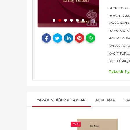
STOK KODU:
BOYUT:
22X
SAYFA SAYISI
BASKI SAYISI
BASIM TARIH
KAPAK TÜRÜ
KAĞIT TÜRÜ:
DILI:
TÜRKÇ
Taksitli fiy
YAZARIN DIĞER KITAPLARI
AÇIKLAMA
TA
-%
26