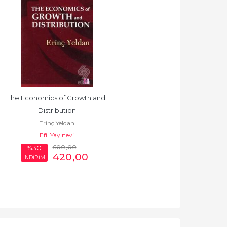
The Economics of Growth and 
Distribution
Erinç Yeldan
Efil Yayınevi
600
,00
%30
420
,00
İNDİRİM