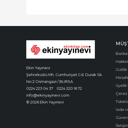
MÜŞT
Banka 
Hakkı
Ekin Yayınevi
Gizlilik
Şehreküstü Mh. Cumhuriyet Cd. Durak Sk.
Mesafe
No:2 Osmangazi / BURSA
Üyelik
0224 223 04 37
0224 220 16 72
Çerez P
info@ekinyayinevi.com
Tüketic
© 2026 Ekin Yayınevi
İade v
Güvenli
İletişi