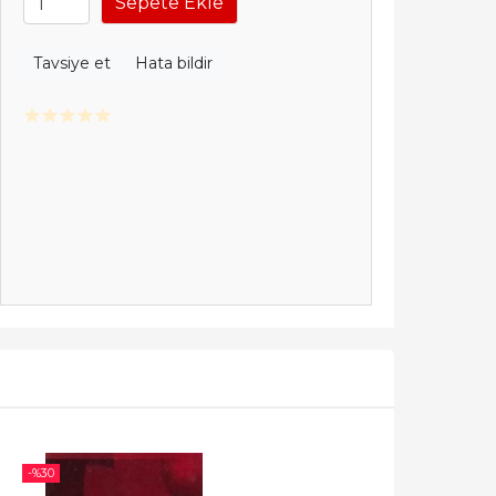
Sepete Ekle
Tavsiye et
Hata bildir
-%
30