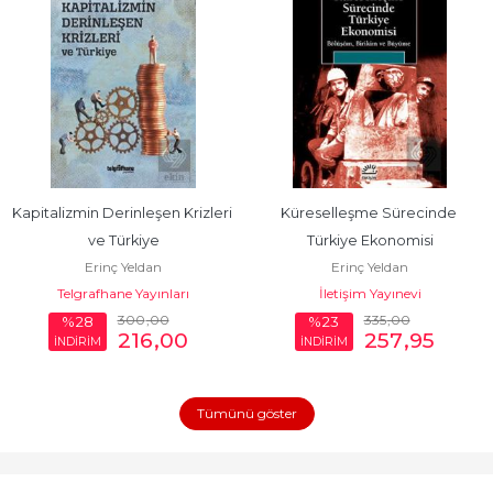
Kapitalizmin Derinleşen Krizleri 
Küreselleşme Sürecinde 
ve Türkiye
Türkiye Ekonomisi
Erinç Yeldan
Erinç Yeldan
Telgrafhane Yayınları
İletişim Yayınevi
300
,00
335
,00
%28
%23
216
,00
257
,95
İNDİRİM
İNDİRİM
Tümünü göster