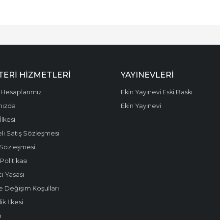
ERI HIZMETLERI
YAYINEVLERI
Hesaplarımız
Ekin Yayınevi Eski Baskı
mızda
Ekin Yayınevi
 İlkesi
li Satış Sözleşmesi
 Sözleşmesi
olitikası
i Yasası
e Değişim Koşulları
k İlkesi
m