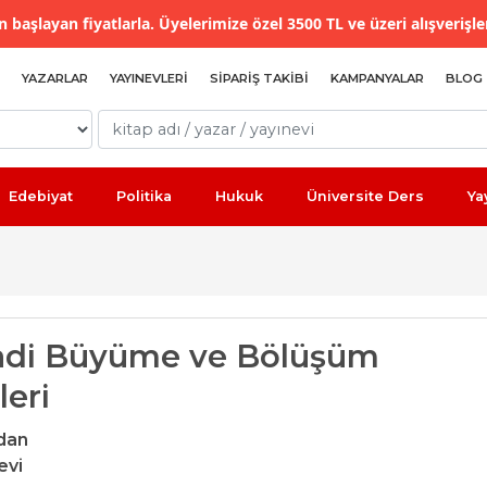
 başlayan fiyatlarla. Üyelerimize özel 3500 TL ve üzeri alışverişle
YAZARLAR
YAYINEVLERI
SIPARIŞ TAKIBI
KAMPANYALAR
BLOG
Edebiyat
Politika
Hukuk
Üniversite Ders
Ya
sadi Büyüme ve Bölüşüm
leri
ldan
evi