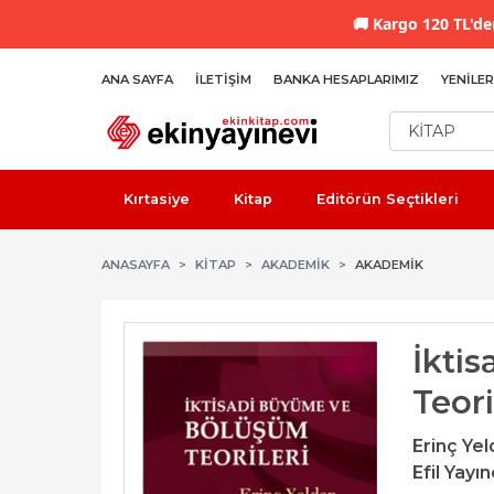
🚚
Kargo 120 TL'den
ANA SAYFA
İLETIŞIM
BANKA HESAPLARIMIZ
YENILER
Kırtasiye
Kitap
Editörün Seçtikleri
ANASAYFA
KİTAP
AKADEMIK
AKADEMIK
İkti
Teori
Erinç Ye
Efil Yayın