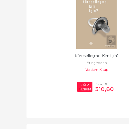
Küreselleşme, Kim İçin?
Erinç Yeldan
Yordam Kitap
420
,00
%26
310
,80
İNDİRİM