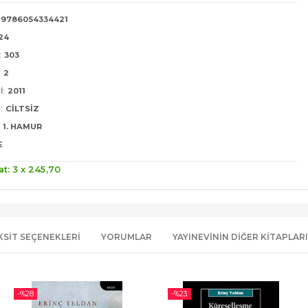
9786054334421
24
:
303
:
2
I:
2011
:
CILTSIZ
1. HAMUR
E
at: 3 x
245
,70
KSIT SEÇENEKLERI
YORUMLAR
YAYINEVININ DIĞER KITAPLARI
-%
28
-%
23