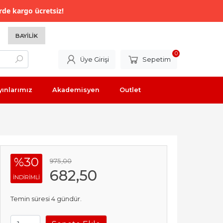
rde kargo ücretsiz!
BAYILIK
0
Üye Girişi
Sepetim
yınlarımız
Akademisyen
Outlet
%30
975
,00
682
,50
INDIRIMLI
Temin süresi 4 gündür.