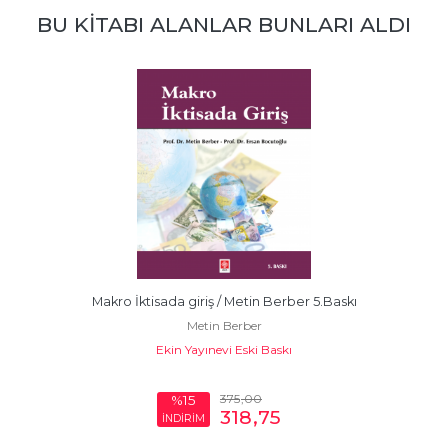
BU KITABI ALANLAR BUNLARI ALDI
Makro İktisada giriş / Metin Berber 5.Baskı
Metin Berber
Ekin Yayınevi Eski Baskı
375
,00
%15
318
,75
İNDİRİM