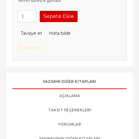
Temin süresi 4 gündür.
Sepete Ekle
Tavsiye et
Hata bildir
YAZARIN DIĞER KITAPLARI
AÇIKLAMA
TAKSIT SEÇENEKLERI
YORUMLAR
YAYINEVININ DIĞER KITAPLARI