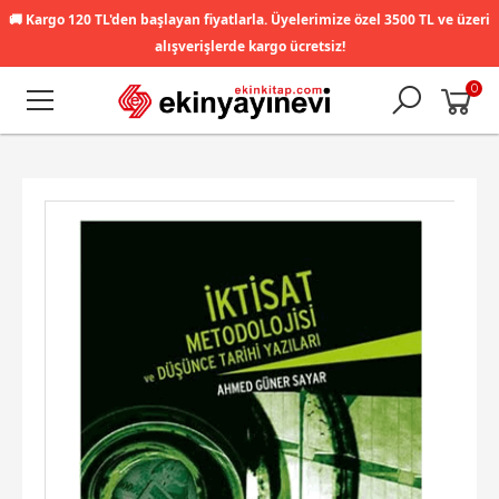
🚚
Kargo 120 TL'den başlayan fiyatlarla. Üyelerimize özel 3500 TL ve üzeri
alışverişlerde kargo ücretsiz!
0