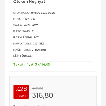
Ötüken Neşriyat
STOK KODU:
9789754375046
BOYUT:
12X19,5
SAYFA SAYISI:
427
BASKI SAYISI:
2
BASIM TARIHI:
2011
KAPAK TÜRÜ:
CILTSIZ
KAĞIT TÜRÜ:
2. HAMUR
DILI:
TÜRKÇE
Taksitli fiyat: 3 x
114
,05
%28
440
,00
316
,80
INDIRIMLI