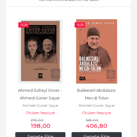
-%
28
-%
28
-%
Ahmed Süheyl Ünver - 
Balıkesirli Abdülaziz 
A
ar
Ahmed Güner Sayar 
Mecdi Tolun
Ahmed Güner Sayar
Ahmed Güner Sayar
A
Mektuplaşmaları
Ötüken Neşriyat
Ötüken Neşriyat
275
,00
565
,00
198
,00
406
,80
Sepete Ekle
Sepete Ekle