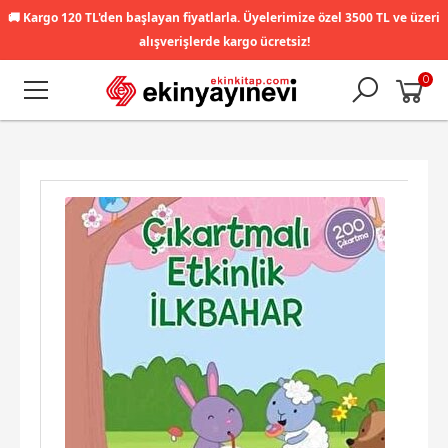
🚚
Kargo 120 TL'den başlayan fiyatlarla. Üyelerimize özel 3500 TL ve üzeri
alışverişlerde kargo ücretsiz!
0