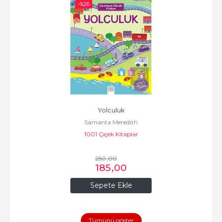
-%
26
Yolculuk
Samanta Meredith
1001 Çiçek Kitaplar
250
,00
185
,00
Sepete Ekle
Tümünü göster