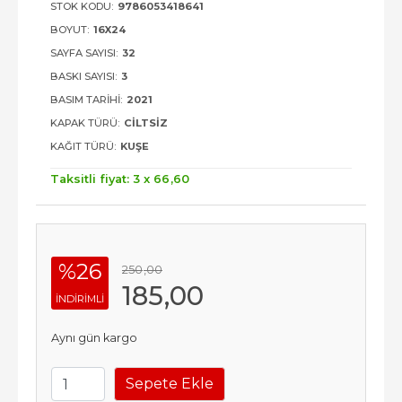
STOK KODU:
9786053418641
BOYUT:
16X24
SAYFA SAYISI:
32
BASKI SAYISI:
3
BASIM TARIHI:
2021
KAPAK TÜRÜ:
CILTSIZ
KAĞIT TÜRÜ:
KUŞE
Taksitli fiyat: 3 x
66
,60
%26
250
,00
185
,00
INDIRIMLI
Aynı gün kargo
Sepete Ekle