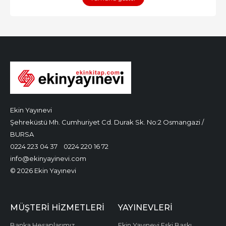
Ekin Yayınevi
Şehreküstü Mh. Cumhuriyet Cd. Durak Sk. No:2 Osmangazi /
BURSA
0224 223 04 37
0224 220 16 72
info@ekinyayinevi.com
© 2026 Ekin Yayınevi
MÜŞTERI HIZMETLERI
YAYINEVLERI
Banka Hesaplarımız
Ekin Yayınevi Eski Baskı