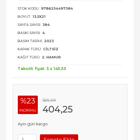
STOK KODU:
9786254497384
BOYUT:
13,5X21
SAYFA SAYISI:
384
BASKI SAYISI:
4
BASIM TARIHI:
2023
KAPAK TÜRÜ:
CILTSIZ
KAĞIT TÜRÜ:
2. HAMUR
Taksitli fiyat: 3 x
145
,53
%23
525
,00
404
,25
INDIRIMLI
Aynı gün kargo
Sepete Ekle