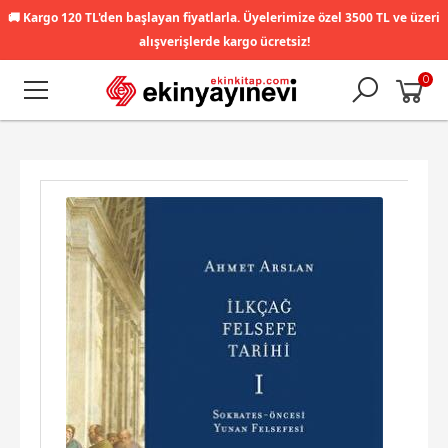
🚚
Kargo 120 TL'den başlayan fiyatlarla. Üyelerimize özel 3500 TL ve üzeri
alışverişlerde kargo ücretsiz!
0