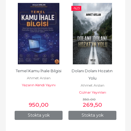
-%
23
-%
Temel Kamu İhale Bilgisi
Dolanı Dolanı Hozatın 
Ver
Ahmet Arslan
Yolu
E
Yazarın Kendi Yayını
Ahmet Arslan
Gülnar Yayınları
350
,00
950
,00
269
,50
Stokta yok
Stokta yok