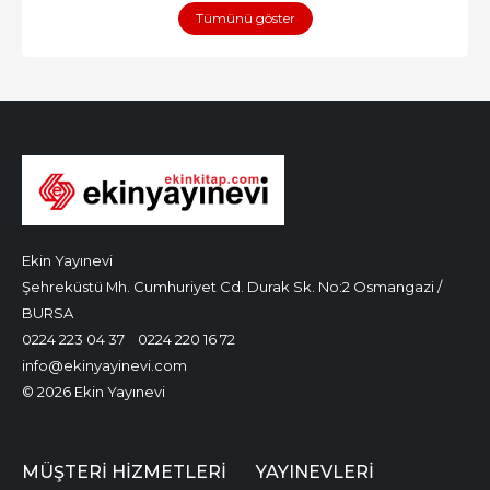
Tümünü göster
Ekin Yayınevi
Şehreküstü Mh. Cumhuriyet Cd. Durak Sk. No:2 Osmangazi /
BURSA
0224 223 04 37
0224 220 16 72
info@ekinyayinevi.com
© 2026 Ekin Yayınevi
MÜŞTERI HIZMETLERI
YAYINEVLERI