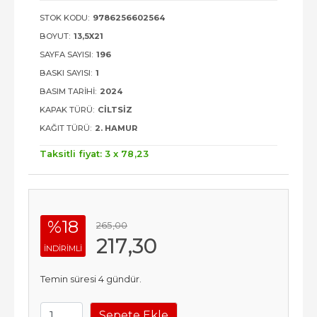
STOK KODU:
9786256602564
BOYUT:
13,5X21
SAYFA SAYISI:
196
BASKI SAYISI:
1
BASIM TARIHI:
2024
KAPAK TÜRÜ:
CILTSIZ
KAĞIT TÜRÜ:
2. HAMUR
Taksitli fiyat: 3 x
78
,23
%18
265
,00
217
,30
INDIRIMLI
Temin süresi 4 gündür.
Sepete Ekle