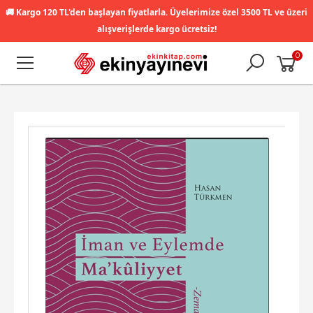
🚚
Kargo 120 TL'den başlayan fiyatlarla. Üyelerimize özel 3500 TL ve üzeri
alışverişlerde kargo ücretsiz!
0