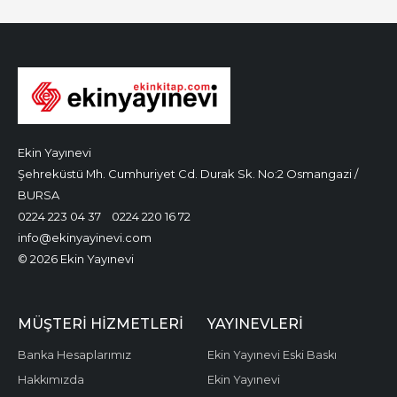
Ekin Yayınevi
Şehreküstü Mh. Cumhuriyet Cd. Durak Sk. No:2 Osmangazi /
BURSA
0224 223 04 37
0224 220 16 72
info@ekinyayinevi.com
© 2026 Ekin Yayınevi
MÜŞTERI HIZMETLERI
YAYINEVLERI
Banka Hesaplarımız
Ekin Yayınevi Eski Baskı
Hakkımızda
Ekin Yayınevi