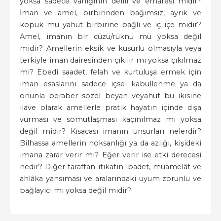
yoksa sadece varlığının delili ve emaresi midir?
İman ve amel, birbirinden bağımsız, ayrık ve
kopuk mu yahut birbirine bağlı ve iç içe midir?
Amel, imanın bir cüzü/rüknü mü yoksa değil
midir? Amellerin eksik ve kusurlu olmasıyla veya
terkiyle iman dairesinden çıkılır mı yoksa çıkılmaz
mı? Ebedî saadet, felah ve kurtuluşa ermek için
iman esaslarını sadece içsel kabullenme ya da
onunla beraber sözel beyan veyahut bu ikisine
ilave olarak amellerle pratik hayatın içinde dışa
vurması ve somutlaşması kaçınılmaz mı yoksa
değil midir? Kısacası imanın unsurları nelerdir?
Bilhassa amellerin noksanlığı ya da azlığı, kişideki
imana zarar verir mi? Eğer verir ise etki derecesi
nedir? Diğer taraftan itikatın ibadet, muamelât ve
ahlâka yansıması ve aralarındaki uyum zorunlu ve
bağlayıcı mı yoksa değil midir?