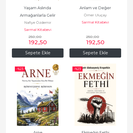
Yaşam Aslında 
Anlam ve Değer
Ömer Uluçay
Armağanlarla Gelir
Sarmal Kitabevi
Nafiye Özdemir
Sarmal Kitabevi
250
,00
250
,00
192
,50
192
,50
Sepete Ekle
Sepete Ekle
-%
23
-%
23
Arne
Ekmeğin Fethi