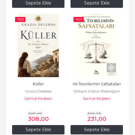
Sepete Ekle
Sepete Ekle
-%
23
-%
23
Küller
Irk Teorilerinin Safsataları
Grazia Deledda
William Dalton Babington
Sarmal Kitabevi
Sarmal Kitabevi
400
,00
300
,00
308
,00
231
,00
Sepete Ekle
Sepete Ekle