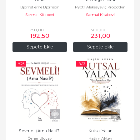
Björnstjerne Björnson
Pyotr Alekseyeviç Kropotkin
Sarmal Kitabevi
Sarmal Kitabevi
250
,00
300
,00
192
,50
231
,00
Sepete Ekle
Sepete Ekle
-%
23
-%
23
Sevmeli (Ama Nasıl?)
Kutsal Yalan
Ömer Uluçay
Haşim Akten