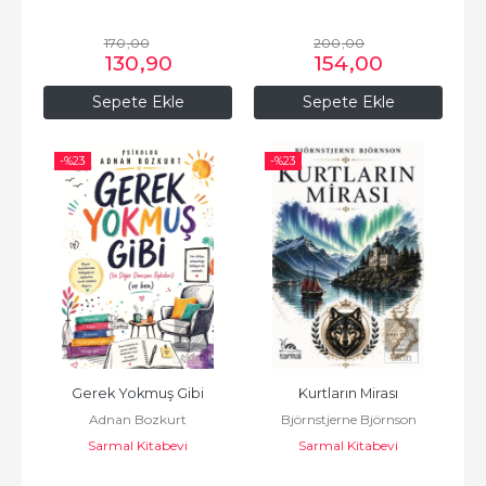
170
,00
200
,00
130
,90
154
,00
Sepete Ekle
Sepete Ekle
-%
23
-%
23
Gerek Yokmuş Gibi
Kurtların Mirası
Adnan Bozkurt
Björnstjerne Björnson
Sarmal Kitabevi
Sarmal Kitabevi