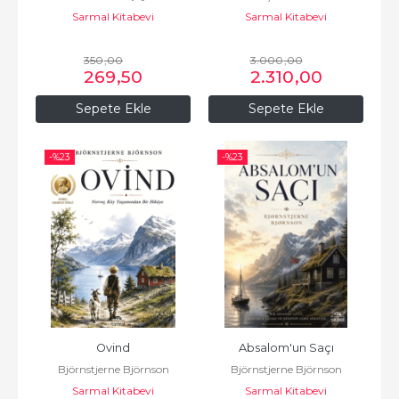
Sarmal Kitabevi
Sarmal Kitabevi
350
,00
3.000
,00
269
,50
2.310
,00
Sepete Ekle
Sepete Ekle
-%
23
-%
23
Ovind
Absalom'un Saçı
Björnstjerne Björnson
Björnstjerne Björnson
Sarmal Kitabevi
Sarmal Kitabevi