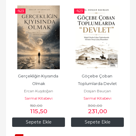
-%
23
-%
23
Gerçekliğin Kıyısında 
Göçebe Çoban 
Olmak
Toplumlarda Devlet
Ercan Kuşdoğan
Dosjan Baurjan
Sarmal Kitabevi
Sarmal Kitabevi
150
,00
300
,00
115
,50
231
,00
Sepete Ekle
Sepete Ekle