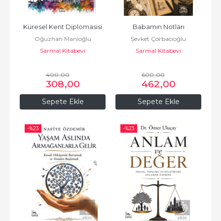
Küresel Kent Diplomasisi
Babamın Notları
Oğuzhan Manioğlu
Şevket Çorbacıoğlu
Sarmal Kitabevi
Sarmal Kitabevi
400
,00
600
,00
308
,00
462
,00
Sepete Ekle
Sepete Ekle
-%
23
-%
23