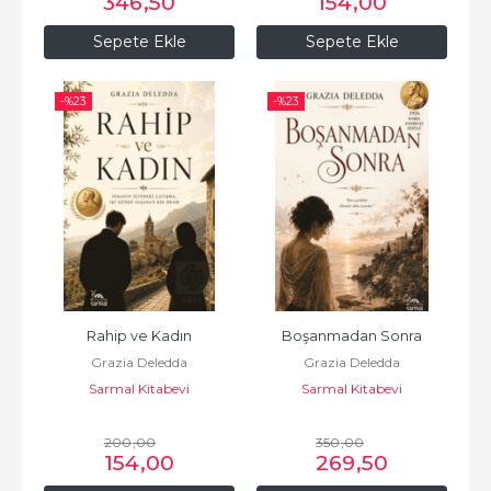
346
,50
154
,00
Sepete Ekle
Sepete Ekle
-%
23
-%
23
Rahip ve Kadın
Boşanmadan Sonra
Grazia Deledda
Grazia Deledda
Sarmal Kitabevi
Sarmal Kitabevi
200
,00
350
,00
154
,00
269
,50