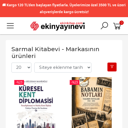
🚚
Kargo 120 TL'den başlayan fiyatlarla. Üyelerimize özel 3500 TL ve üzeri
alışverişlerde kargo ücretsiz!
0
Sarmal Kitabevi - Markasının
ürünleri
-%
23
-%
23