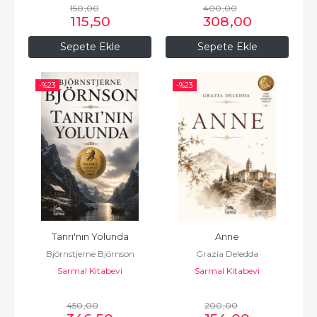
150
,00
400
,00
115
,50
308
,00
Sepete Ekle
Sepete Ekle
-%
23
-%
23
Tanrı'nın Yolunda
Anne
Björnstjerne Björnson
Grazia Deledda
Sarmal Kitabevi
Sarmal Kitabevi
450
,00
200
,00