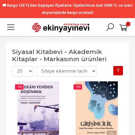
🚚
Kargo 120 TL'den başlayan fiyatlarla. Üyelerimize özel 3500 TL ve üzeri
alışverişlerde kargo ücretsiz!
0
Siyasal Kitabevi - Akademik
Kitaplar - Markasının ürünleri
-%
8
-%
8