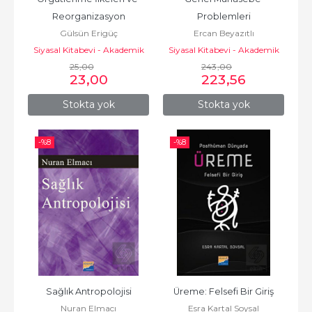
Reorganizasyon
Problemleri
Gülsün Erigüç
Ercan Beyazıtlı
Siyasal Kitabevi - Akademik
Siyasal Kitabevi - Akademik
25
Kitaplar
,00
243
Kitaplar
,00
23
,00
223
,56
Stokta yok
Stokta yok
-%
8
-%
8
Sağlık Antropolojisi
Üreme: Felsefi Bir Giriş
Nuran Elmacı
Esra Kartal Soysal