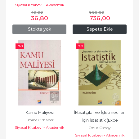
Kitaplar
Siyasal Kitabevi - Akademik
40
Kitaplar
,00
800
,00
36
,80
736
,00
Stokta yok
Sepete Ekle
-%
8
-%
8
Kamu Maliyesi
İktisatçılar ve İşletmeciler 
Emine Orhaner
İçin İstatistik (Exce
Siyasal Kitabevi - Akademik
Onur Özsoy
Kitaplar
Siyasal Kitabevi - Akademik