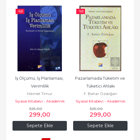
-%
8
-%
8
İş Ölçümü, İş Planlaması, 
Pazarlamada Tüketim ve 
Verimlilik
Tüketici Ahlakı
Hikmet Timur
F. Bahar Özdoğan
Siyasal Kitabevi - Akademik
Siyasal Kitabevi - Akademik
325
Kitaplar
,00
325
Kitaplar
,00
299
,00
299
,00
Sepete Ekle
Sepete Ekle