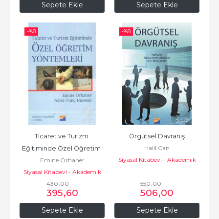
Sepete Ekle
Sepete Ekle
-%
8
-%
8
Ticaret ve Turizm 
Örgütsel Davranış
Halil Can
Eğitiminde Özel Öğretim 
Siyasal Kitabevi - Akademik
Emine Orhaner
Yöntemle
Kitaplar
Siyasal Kitabevi - Akademik
430
Kitaplar
,00
550
,00
395
,60
506
,00
Sepete Ekle
Sepete Ekle