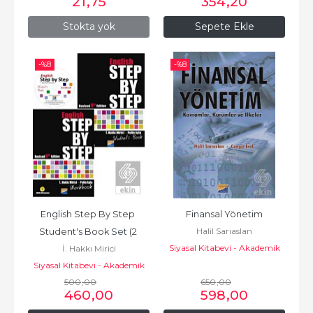
21
,75
354
,20
Stokta yok
Sepete Ekle
-%
8
-%
8
English Step By Step 
Finansal Yönetim
Halil Sarıaslan
Student's Book Set (2 
Siyasal Kitabevi - Akademik
İ. Hakkı Mirici
Kitap)
Kitaplar
Siyasal Kitabevi - Akademik
500
Kitaplar
,00
650
,00
460
,00
598
,00