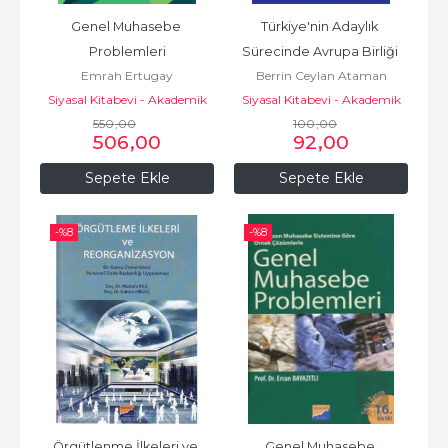
Genel Muhasebe 
Türkiye'nin Adaylık 
Problemleri
Sürecinde Avrupa Birliği 
Emrah Ertugay
Berrin Ceylan Ataman
İstih
Siyasal Kitabevi - Akademik
Siyasal Kitabevi - Akademik
550
Kitaplar
,00
100
Kitaplar
,00
506
,00
92
,00
Sepete Ekle
Sepete Ekle
-%
8
-%
8
Örgütlenme İlkeleri ve 
Genel Muhasebe 