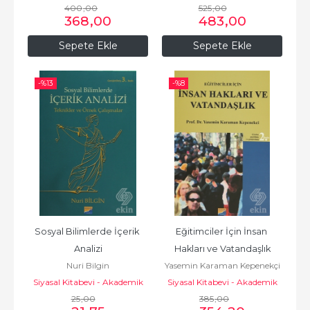
400
,00
525
Kitaplar
,00
368
,00
483
,00
Sepete Ekle
Sepete Ekle
-%
13
-%
8
Sosyal Bilimlerde İçerik 
Eğitimciler İçin İnsan 
Analizi
Hakları ve Vatandaşlık
Nuri Bilgin
Yasemin Karaman Kepenekçi
Siyasal Kitabevi - Akademik
Siyasal Kitabevi - Akademik
25
Kitaplar
,00
385
Kitaplar
,00