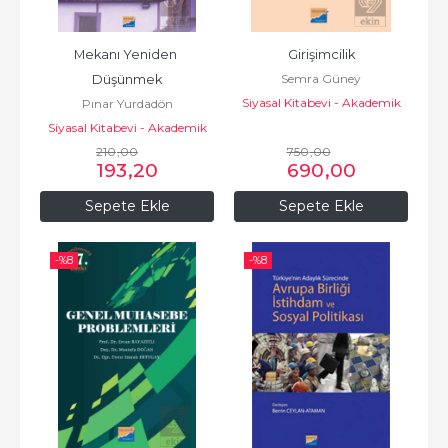
Mekanı Yeniden 
Girişimcilik
Semra Güney
Düşünmek
Siyasal Kitabevi - Akademik
Pınar Yurdadön
Kitaplar
Siyasal Kitabevi - Akademik
210
Kitaplar
,00
750
,00
193
,20
690
,00
Sepete Ekle
Sepete Ekle
-%
8
-%
8