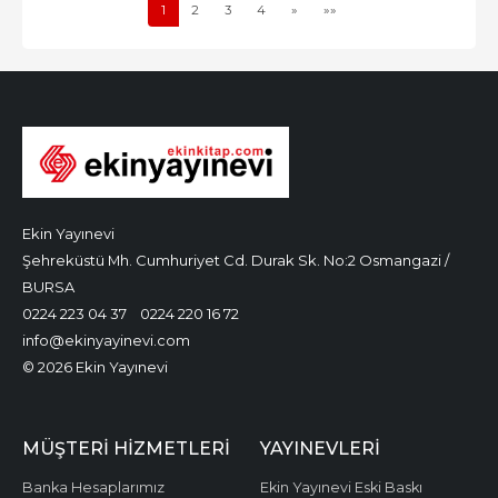
1
2
3
4
»
»»
Ekin Yayınevi
Şehreküstü Mh. Cumhuriyet Cd. Durak Sk. No:2 Osmangazi /
BURSA
0224 223 04 37
0224 220 16 72
info@ekinyayinevi.com
© 2026 Ekin Yayınevi
MÜŞTERI HIZMETLERI
YAYINEVLERI
Banka Hesaplarımız
Ekin Yayınevi Eski Baskı