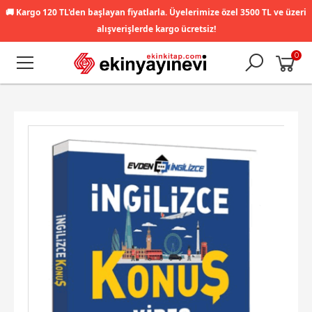
🚚
Kargo 120 TL'den başlayan fiyatlarla. Üyelerimize özel 3500 TL ve üzeri
alışverişlerde kargo ücretsiz!
0