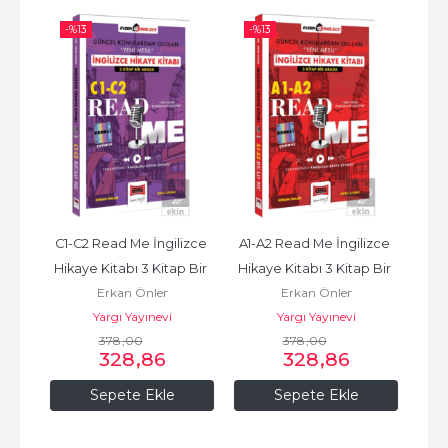
-%
13
-%
13
-%
zce 
C1-C2 Read Me İngilizce 
A1-A2 Read Me İngilizce 
YDS
Bir 
Hikaye Kitabı 3 Kitap Bir 
Hikaye Kitabı 3 Kitap Bir 
Erkan Önler
Erkan Önler
Arada
Arada
Yargı Yayınevi
Yargı Yayınevi
378
,00
378
,00
328
,86
328
,86
Sepete Ekle
Sepete Ekle