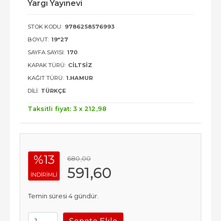
Yargı Yayınevi
STOK KODU:
9786258576993
BOYUT:
19*27
SAYFA SAYISI:
170
KAPAK TÜRÜ:
CILTSIZ
KAĞIT TÜRÜ:
1.HAMUR
DILI:
TÜRKÇE
Taksitli fiyat: 3 x
212
,98
%13
680
,00
591
,60
INDIRIMLI
Temin süresi 4 gündür.