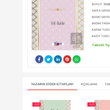
BOYUT:
13,5
SAYFA SAYISI
BASKI SAYISI
BASIM TARIH
KAPAK TÜRÜ
KAĞIT TÜRÜ:
Taksitli fiy
YAZARIN DIĞER KITAPLARI
AÇIKLAMA
TA
-%
23
-%
23