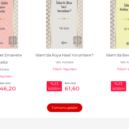
et Emanete 
İslam'da Rüya Nasıl Yorumlanır?
İslam'da Bed
Veli Akteke
Veli 
ettir
Tılsım Yayınevi
Tılsım 
Akteke
Yayınevi
60
,00
80
,00
%23
%23
46
,20
61
,60
İNDİRİM
İNDİRİM
Tümünü göster