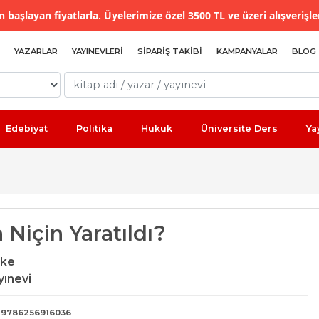
 başlayan fiyatlarla. Üyelerimize özel 3500 TL ve üzeri alışverişle
YAZARLAR
YAYINEVLERI
SIPARIŞ TAKIBI
KAMPANYALAR
BLOG
Edebiyat
Politika
Hukuk
Üniversite Ders
Ya
 Niçin Yaratıldı?
eke
yınevi
9786256916036