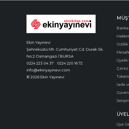
MÜŞT
Banka 
Hakkı
Ekin Yayınevi
Gizlilik
Şehreküstü Mh. Cumhuriyet Cd. Durak Sk.
Mesafe
No:2 Osmangazi / BURSA
Üyelik
0224 223 04 37
0224 220 16 72
Çerez P
info@ekinyayinevi.com
Tüketic
© 2026 Ekin Yayınevi
İade v
Güvenli
İletişi
ÜYEL
Üye Gir