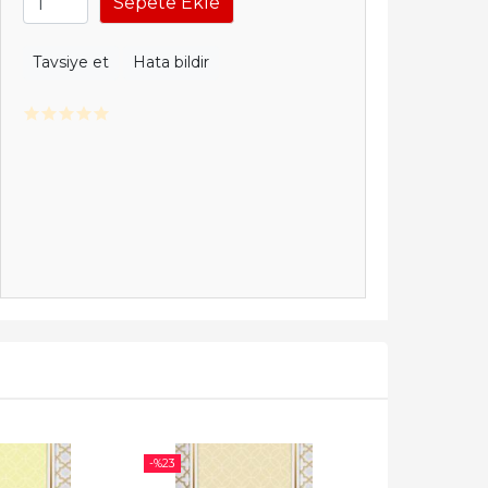
Sepete Ekle
Tavsiye et
Hata bildir
-%
23
-%
23