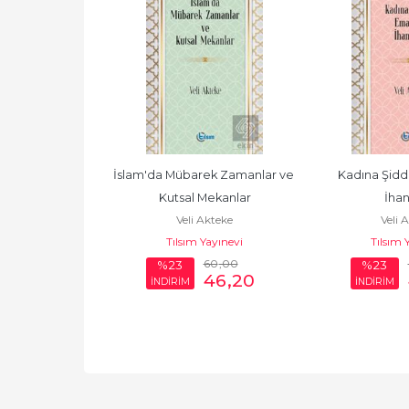
p ve Tıbbu'n-
İslam'da Mübarek Zamanlar ve 
Kadına Şidd
evi
Kutsal Mekanlar
İhan
Akteke
Veli Akteke
Veli 
Yayınevi
Tılsım Yayınevi
Tılsım 
600
,00
60
,00
%23
%23
462
,00
46
,20
İNDİRİM
İNDİRİM