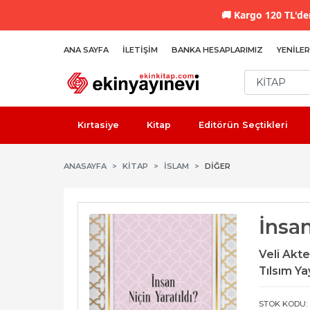
🚚
Kargo 120 TL'den
ANA SAYFA
İLETIŞIM
BANKA HESAPLARIMIZ
YENILER
Kırtasiye
Kitap
Editörün Seçtikleri
ANASAYFA
KİTAP
İSLAM
DIĞER
İnsan
Veli Akt
Tılsım Ya
STOK KODU: