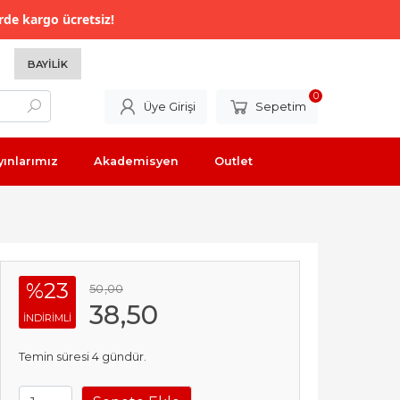
rde kargo ücretsiz!
BAYILIK
0
Üye Girişi
Sepetim
yınlarımız
Akademisyen
Outlet
%23
50
,00
38
,50
INDIRIMLI
Temin süresi 4 gündür.