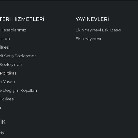
ERI HIZMETLERI
YAYINEVLERI
Hesaplarımız
Ekin Yayınevi Eski Baskı
mızda
Ekin Yayınevi
 İlkesi
li Satış Sözleşmesi
 Sözleşmesi
olitikası
i Yasası
e Değişim Koşulları
k İlkesi
m
IK
işi