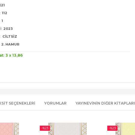
X21
:
112
:
1
I:
2023
:
CILTSIZ
2. HAMUR
at: 3 x
13
,86
KSIT SEÇENEKLERI
YORUMLAR
YAYINEVININ DIĞER KITAPLARI
-%
23
-%
23