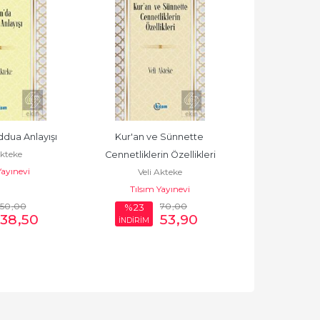
dua Anlayışı
Kur'an ve Sünnette 
Hz. Muhammet
Akteke
Cennetliklerin Özellikleri
Risaletini Ha
Yayınevi
Veli Akteke
Veli 
Tılsım Yayınevi
Tılsım 
50
,00
70
,00
%23
%23
38
,50
53
,90
İNDİRİM
İNDİRİM