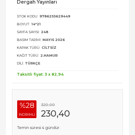
Dergah Yayınları
STOK KODU:
9786255629449
BOYUT:
14*21
SAYFA SAYISI:
248
BASIM TARIHI:
MAYIS 2026
KAPAK TÜRÜ:
CILTSIZ
KAĞIT TÜRÜ:
2.HAMUR
DILI:
TÜRKÇE
Taksitli fiyat: 3 x
82
,94
%28
320
,00
230
,40
INDIRIMLI
Temin süresi 4 gündür.