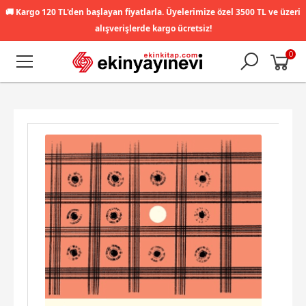
🚚
Kargo 120 TL'den başlayan fiyatlarla. Üyelerimize özel 3500 TL ve üzeri
alışverişlerde kargo ücretsiz!
0