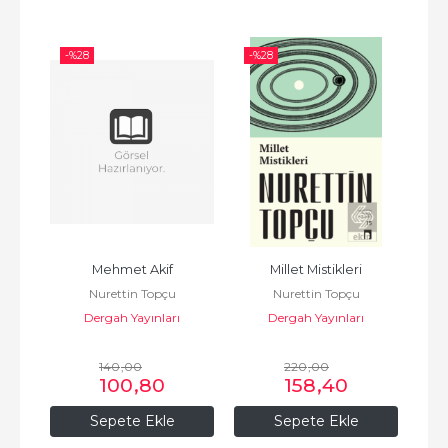
-%
28
-%
28
-%
Mehmet Akif
Millet Mistikleri
K
Nurettin Topçu
Nurettin Topçu
Dergah Yayınları
Dergah Yayınları
140
,00
220
,00
100
,80
158
,40
Sepete Ekle
Sepete Ekle