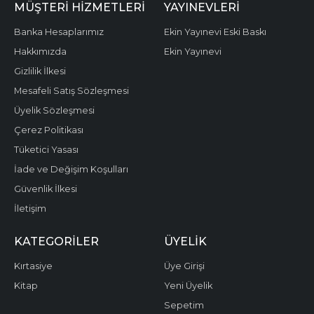
MÜŞTERI HIZMETLERI
YAYINEVLERI
Banka Hesaplarımız
Ekin Yayınevi Eski Baskı
Hakkımızda
Ekin Yayınevi
Gizlilik İlkesi
Mesafeli Satış Sözleşmesi
Üyelik Sözleşmesi
Çerez Politikası
Tüketici Yasası
İade ve Değişim Koşulları
Güvenlik İlkesi
İletişim
KATEGORILER
ÜYELIK
Kırtasiye
Üye Girişi
Kitap
Yeni Üyelik
Sepetim