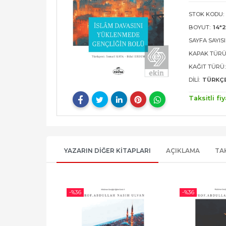
STOK KODU:
BOYUT:
14*2
SAYFA SAYISI
KAPAK TÜRÜ
KAĞIT TÜRÜ:
DILI:
TÜRKÇ
Taksitli fiy
YAZARIN DIĞER KITAPLARI
AÇIKLAMA
TA
-%
36
-%
36