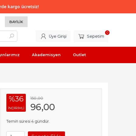
rde kargo ücretsiz!
BAYILIK
0
Üye Girişi
Sepetim
yınlarımız
Akademisyen
Outlet
%36
150
,00
96
,00
INDIRIMLI
Temin süresi 4 gündür.