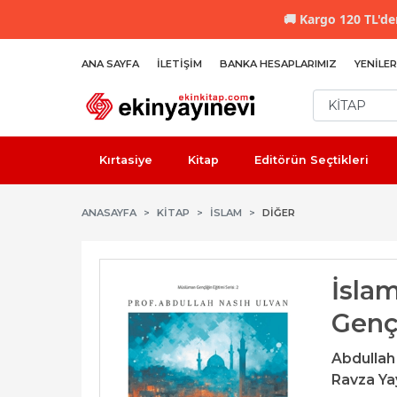
🚚
Kargo 120 TL'den
ANA SAYFA
İLETIŞIM
BANKA HESAPLARIMIZ
YENILER
Kırtasiye
Kitap
Editörün Seçtikleri
ANASAYFA
KİTAP
İSLAM
DIĞER
İsla
Genç
Abdullah
Ravza Yay