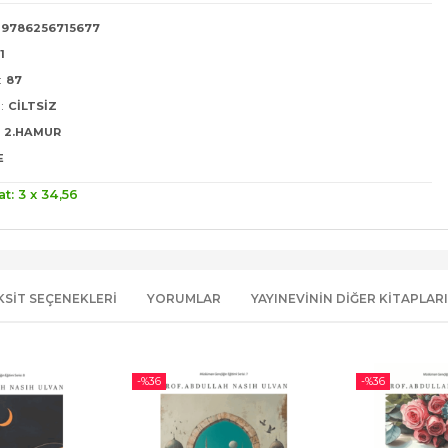
9786256715677
1
:
87
:
CILTSIZ
2.HAMUR
E
at: 3 x
34
,56
KSIT SEÇENEKLERI
YORUMLAR
YAYINEVININ DIĞER KITAPLARI
-%
36
-%
36