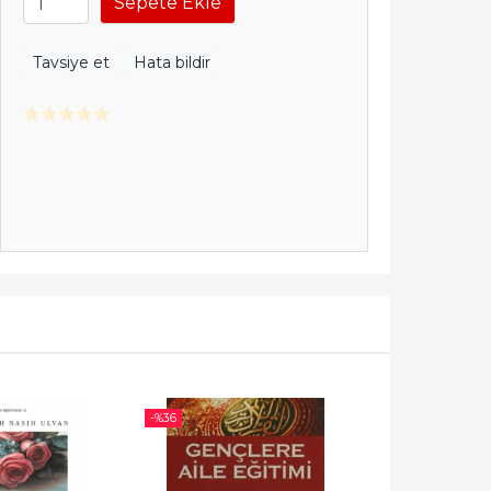
Sepete Ekle
Tavsiye et
Hata bildir
-%
36