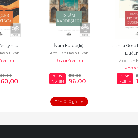
Anlayınca
İslam Kardeşliği
İslam'a Göre 
asıh Ulvan
Abdullah Nasıh Ulvan
Düğün
ayınları
Ravza Yayınları
Abdullah N
Ravza Y
250
,00
150
,00
%36
%36
160
,00
96
,00
İNDİRİM
İNDİRİM
Tümünü göster