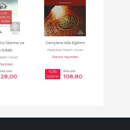
Kız İsteme ve 
Gençlere Aile Eğitimi
Abdullah Nasıh Ulvan
 Adabı
Ravza Yayınları
asıh Ulvan
ayınları
200
,00
170
,00
%36
128
,00
108
,80
İNDİRİM