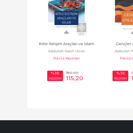
Kitle İletişim Araçları ve İslam
Gençler 
Abdullah Nasıh Ulvan
Abdullah N
Ravza Yayınları
Ravza Y
180
,00
%36
%36
115
,20
İNDİRİM
İNDİRİM