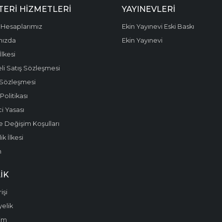
ERI HIZMETLERI
YAYINEVLERI
Hesaplarımız
Ekin Yayınevi Eski Baskı
mızda
Ekin Yayınevi
 İlkesi
li Satış Sözleşmesi
 Sözleşmesi
olitikası
i Yasası
e Değişim Koşulları
k İlkesi
m
IK
işi
yelik
im