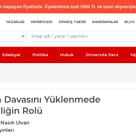
 başlayan fiyatlarla. Üyelerimize özel 3500 TL ve üzeri alışverişle
YAZARLAR
YAYINEVLERI
SIPARIŞ TAKIBI
KAMPANYALAR
BLOG
Edebiyat
Politika
Hukuk
Üniversite Ders
Ya
m Davasını Yüklenmede
liğin Rolü
 Nasıh Ulvan
ınları