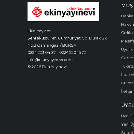
MÜŞT
Banka 
Hakkı
Ekin Yayınevi
Gizlilik
Şehreküstü Mh. Cumhuriyet Cd. Durak Sk.
Mesafe
No:2 Osmangazi / BURSA
Üyelik
0224 223 04 37
0224 220 16 72
Çerez P
info@ekinyayinevi.com
Tüketic
© 2026 Ekin Yayınevi
İade v
Güvenli
İletişi
ÜYEL
Üye Gir
Yeni Ü
Sepet