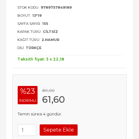
STOK KODU:
9789757849189
BOYUT:
13*19
SAYFA SAYISI:
155
KAPAK TÜRÜ:
CILTSIZ
KAĞIT TÜRÜ:
2.HAMUR
DILI:
TÜRKÇE
Taksitli fiyat: 3 x
22
,18
%23
80
,00
61
,60
INDIRIMLI
Temin süresi 4 gündür.
Sepete Ekle