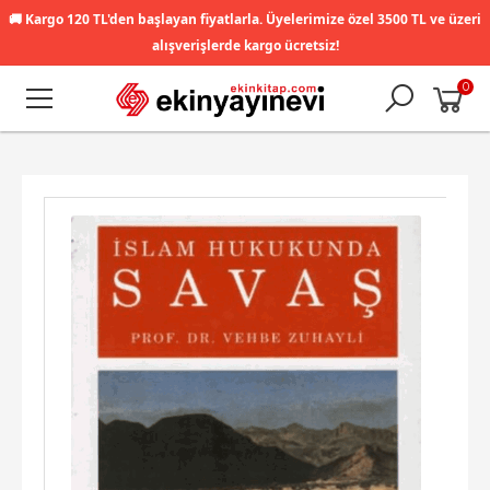
🚚
Kargo 120 TL'den başlayan fiyatlarla. Üyelerimize özel 3500 TL ve üzeri
alışverişlerde kargo ücretsiz!
0