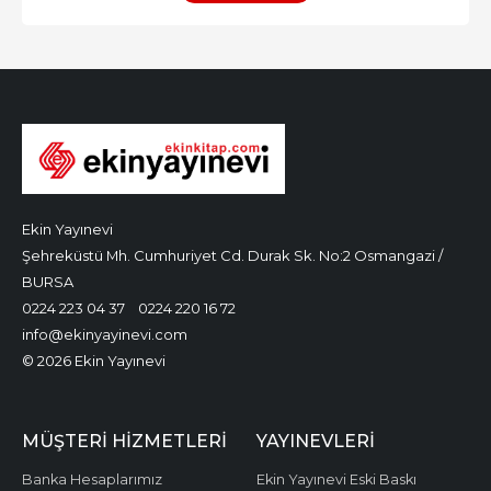
Ekin Yayınevi
Şehreküstü Mh. Cumhuriyet Cd. Durak Sk. No:2 Osmangazi /
BURSA
0224 223 04 37
0224 220 16 72
info@ekinyayinevi.com
© 2026 Ekin Yayınevi
MÜŞTERI HIZMETLERI
YAYINEVLERI
Banka Hesaplarımız
Ekin Yayınevi Eski Baskı