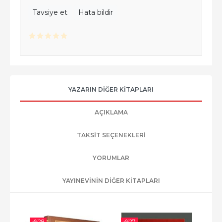
Tavsiye et
Hata bildir
YAZARIN DIĞER KITAPLARI
AÇIKLAMA
TAKSIT SEÇENEKLERI
YORUMLAR
YAYINEVININ DIĞER KITAPLARI
-%
28
-%
27
-%