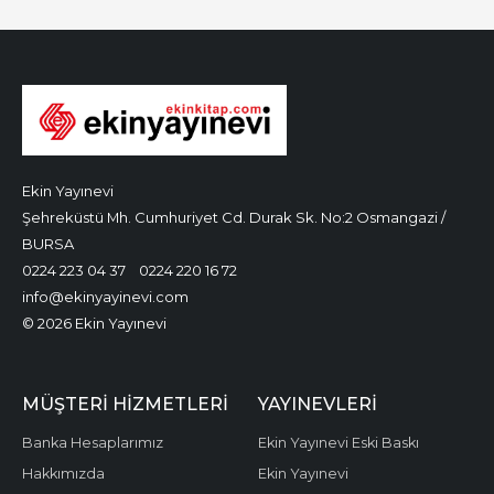
Ekin Yayınevi
Şehreküstü Mh. Cumhuriyet Cd. Durak Sk. No:2 Osmangazi /
BURSA
0224 223 04 37
0224 220 16 72
info@ekinyayinevi.com
© 2026 Ekin Yayınevi
MÜŞTERI HIZMETLERI
YAYINEVLERI
Banka Hesaplarımız
Ekin Yayınevi Eski Baskı
Hakkımızda
Ekin Yayınevi