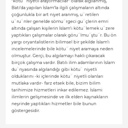
"kötu¨ niyetli araştırmacılar" olarak algılanmış,
Batı'da yapılan İslam'la ilgili çalışmaların altında
çoğunlukla bir art niyet aranmış, u¨retilen
u¨ru¨nler genelde sömu¨rgeci gu¨çlerin emri
altında çalışan kişilerin İslam'ı kötu¨lemek u¨zere
yaptıkları çalışmalar olarak göru¨lmu¨ştu¨r. Bu ön
yargı oryantalistlerin bilimsel bir şekilde İslam'ı
incelemelerinde bile kötu¨ niyet aramaya neden
olmuştur. Gerçi, bu algılamayı haklı çıkaracak
birçok çalışma vardır. Batılı ilim adamlarının İslam
du¨nyasında algılandığı gibi kötu¨ niyetli
olduklarını -ki içlerinde kötu¨ niyetli olanları
mutlaka vardır- farz etsek bile, bizim bilim
tarihimize hizmetleri inkar edilemez. İslami
ilimlerin gelişmesinde ve ilk elden kaynakların
neşrinde yaptıkları hizmetler bile bunun
göstergesidir.