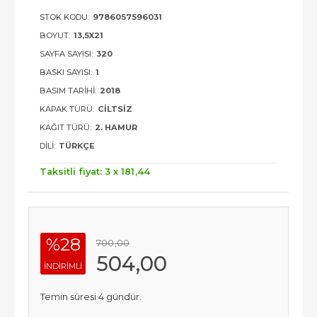
STOK KODU:
9786057596031
BOYUT:
13,5X21
SAYFA SAYISI:
320
BASKI SAYISI:
1
BASIM TARIHI:
2018
KAPAK TÜRÜ:
CILTSIZ
KAĞIT TÜRÜ:
2. HAMUR
DILI:
TÜRKÇE
Taksitli fiyat: 3 x
181
,44
%28
700
,00
504
,00
INDIRIMLI
Temin süresi 4 gündür.