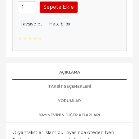
Sepete Ekle
Tavsiye et
Hata bildir
AÇIKLAMA
TAKSIT SEÇENEKLERI
YORUMLAR
YAYINEVININ DIĞER KITAPLARI
Oryantalistler İslam du¨nyasında öteden beri