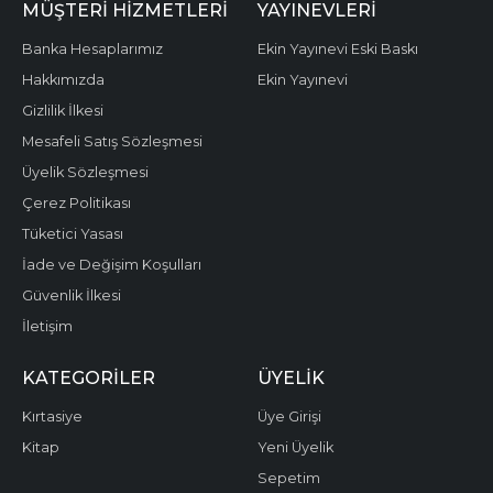
MÜŞTERI HIZMETLERI
YAYINEVLERI
Banka Hesaplarımız
Ekin Yayınevi Eski Baskı
Hakkımızda
Ekin Yayınevi
Gizlilik İlkesi
Mesafeli Satış Sözleşmesi
Üyelik Sözleşmesi
Çerez Politikası
Tüketici Yasası
İade ve Değişim Koşulları
Güvenlik İlkesi
İletişim
KATEGORILER
ÜYELIK
Kırtasiye
Üye Girişi
Kitap
Yeni Üyelik
Sepetim