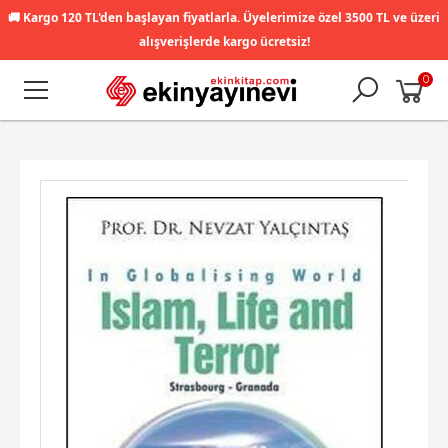
🚚
Kargo 120 TL'den başlayan fiyatlarla. Üyelerimize özel 3500 TL ve üzeri
alışverişlerde kargo ücretsiz!
0