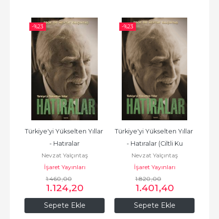
-%
23
-%
23
-%
erası
Türkiye'yi Yükselten Yıllar 
Türkiye'yi Yükselten Yıllar 
Avr
- Hatıralar
- Hatıralar (Ciltli Ku
rı
K
Nevzat Yalçıntaş
Nevzat Yalçıntaş
İşaret Yayınları
İşaret Yayınları
1.460
,00
1.820
,00
1.124
,20
1.401
,40
Sepete Ekle
Sepete Ekle