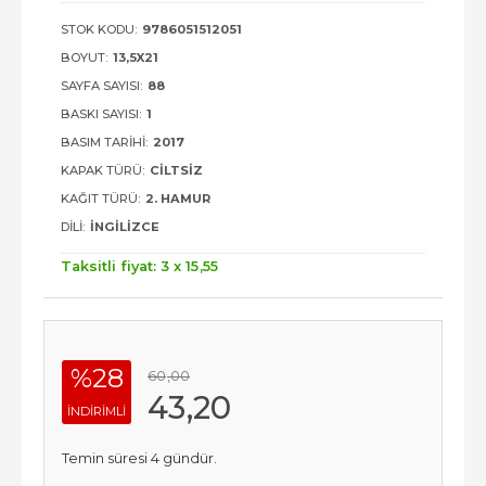
STOK KODU:
9786051512051
BOYUT:
13,5X21
SAYFA SAYISI:
88
BASKI SAYISI:
1
BASIM TARIHI:
2017
KAPAK TÜRÜ:
CILTSIZ
KAĞIT TÜRÜ:
2. HAMUR
DILI:
İNGILIZCE
Taksitli fiyat: 3 x
15
,55
%28
60
,00
43
,20
INDIRIMLI
Temin süresi 4 gündür.