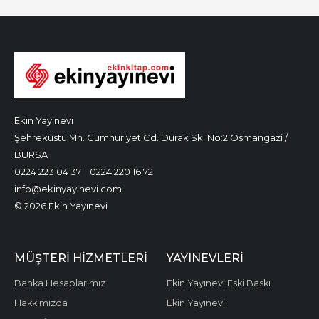
Ekin Yayınevi
Şehreküstü Mh. Cumhuriyet Cd. Durak Sk. No:2 Osmangazi /
BURSA
0224 223 04 37
0224 220 16 72
info@ekinyayinevi.com
© 2026 Ekin Yayınevi
MÜŞTERI HIZMETLERI
YAYINEVLERI
Banka Hesaplarımız
Ekin Yayınevi Eski Baskı
Hakkımızda
Ekin Yayınevi