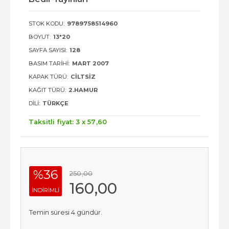
STOK KODU:
9789758514960
BOYUT:
13*20
SAYFA SAYISI:
128
BASIM TARIHI:
MART 2007
KAPAK TÜRÜ:
CILTSIZ
KAĞIT TÜRÜ:
2.HAMUR
DILI:
TÜRKÇE
Taksitli fiyat: 3 x
57
,60
%36
250
,00
160
,00
INDIRIMLI
Temin süresi 4 gündür.