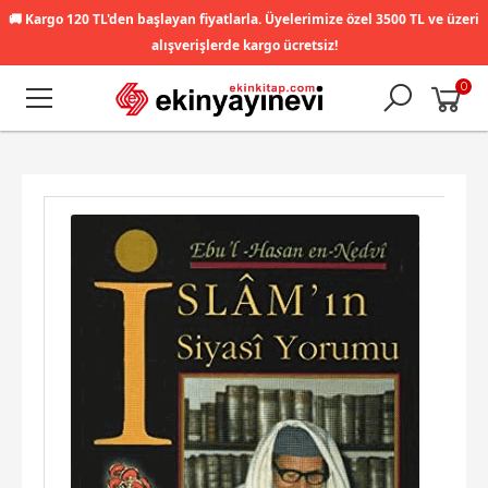
🚚
Kargo 120 TL'den başlayan fiyatlarla. Üyelerimize özel 3500 TL ve üzeri
alışverişlerde kargo ücretsiz!
0