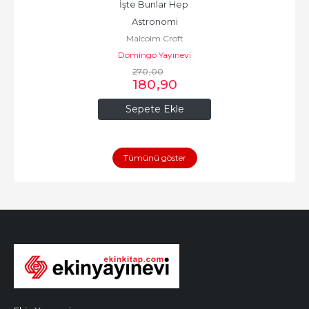
İşte Bunlar Hep 
Astronomi
Malcolm Croft
Domingo Yayınevi
270
,00
180
,90
Sepete Ekle
Tümünü göster