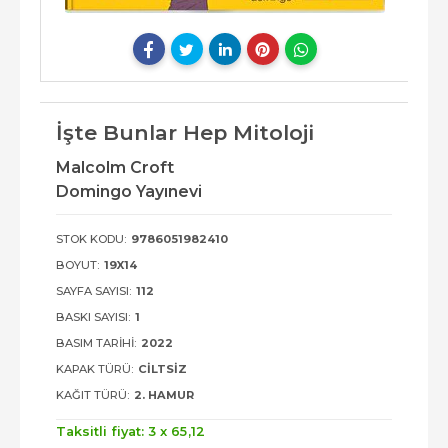
İşte Bunlar Hep Mitoloji
Malcolm Croft
Domingo Yayınevi
STOK KODU:
9786051982410
BOYUT:
19X14
SAYFA SAYISI:
112
BASKI SAYISI:
1
BASIM TARIHI:
2022
KAPAK TÜRÜ:
CILTSIZ
KAĞIT TÜRÜ:
2. HAMUR
Taksitli fiyat: 3 x
65
,12