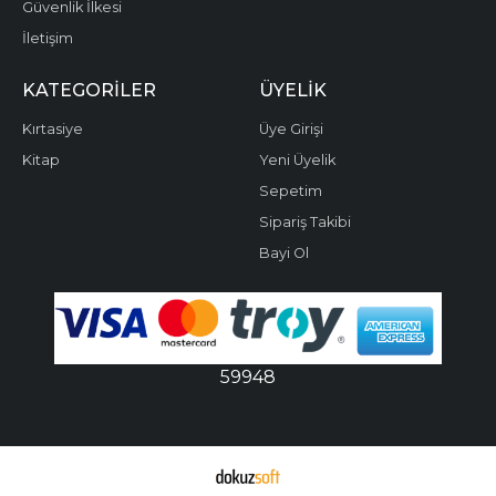
Güvenlik İlkesi
İletişim
KATEGORILER
ÜYELIK
Kırtasiye
Üye Girişi
Kitap
Yeni Üyelik
Sepetim
Sipariş Takibi
Bayi Ol
59948