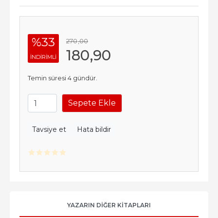
%33
270
,00
180
,90
INDIRIMLI
Temin süresi 4 gündür.
Sepete Ekle
Tavsiye et
Hata bildir
YAZARIN DIĞER KITAPLARI