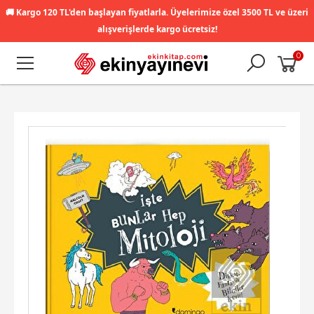
🚚
Kargo 120 TL'den başlayan fiyatlarla. Üyelerimize özel 3500 TL ve üzeri
alışverişlerde kargo ücretsiz!
0