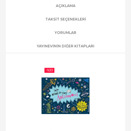
AÇIKLAMA
TAKSIT SEÇENEKLERI
YORUMLAR
YAYINEVININ DIĞER KITAPLARI
-%
33