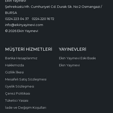
Ekin Yayınevi
Şehreküstü Mh. Cumhuriyet Cd. Durak Sk. No:2 Osmangazi /
BURSA
0224 223 04 37
0224 220 16 72
info@ekinyayinevi.com
© 2026 Ekin Yayınevi
MÜŞTERI HIZMETLERI
YAYINEVLERI
Banka Hesaplarımız
Ekin Yayınevi Eski Baskı
Hakkımızda
Ekin Yayınevi
Gizlilik İlkesi
Mesafeli Satış Sözleşmesi
Üyelik Sözleşmesi
Çerez Politikası
Tüketici Yasası
İade ve Değişim Koşulları