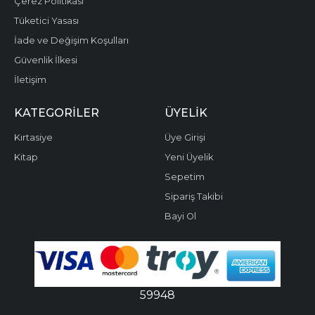
Çerez Politikası
Tüketici Yasası
İade ve Değişim Koşulları
Güvenlik İlkesi
İletişim
KATEGORILER
ÜYELIK
Kırtasiye
Üye Girişi
Kitap
Yeni Üyelik
Sepetim
Sipariş Takibi
Bayi Ol
59948