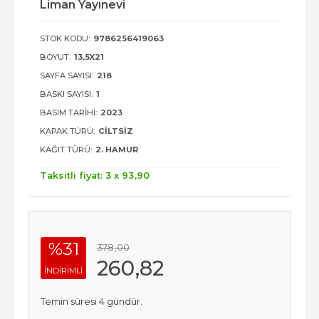
Liman Yayınevi
STOK KODU:
9786256419063
BOYUT:
13,5X21
SAYFA SAYISI:
218
BASKI SAYISI:
1
BASIM TARIHI:
2023
KAPAK TÜRÜ:
CILTSIZ
KAĞIT TÜRÜ:
2. HAMUR
Taksitli fiyat: 3 x
93
,90
%31
378
,00
260
,82
INDIRIMLI
Temin süresi 4 gündür.