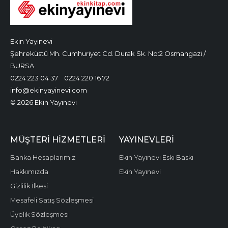
Ekin Yayınevi
Şehreküstü Mh. Cumhuriyet Cd. Durak Sk. No:2 Osmangazi /
BURSA
0224 223 04 37
0224 220 16 72
info@ekinyayinevi.com
© 2026 Ekin Yayınevi
MÜŞTERI HIZMETLERI
YAYINEVLERI
Banka Hesaplarımız
Ekin Yayınevi Eski Baskı
Hakkımızda
Ekin Yayınevi
Gizlilik İlkesi
Mesafeli Satış Sözleşmesi
Üyelik Sözleşmesi