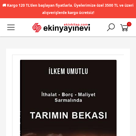
🚚
Kargo 120 TL'den başlayan fiyatlarla. Üyelerimize özel 3500 TL ve üzeri
alışverişlerde kargo ücretsiz!
0