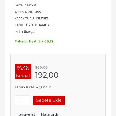
BOYUT:
14*20
SAYFA SAYISI:
300
KAPAK TÜRÜ:
CILTSIZ
KAĞIT TÜRÜ:
2.HAMUR
DILI:
TÜRKÇE
Taksitli fiyat: 3 x
69
,12
%36
300
,00
192
,00
INDIRIMLI
Temin süresi 4 gündür.
Sepete Ekle
Tavsiye et
Hata bildir