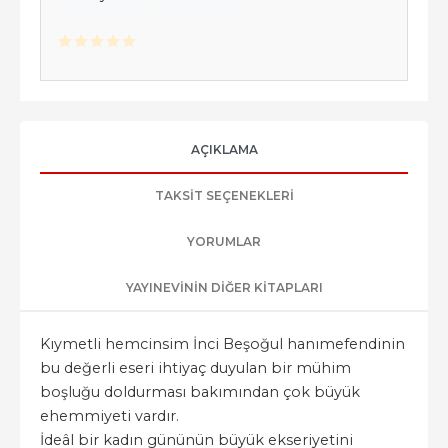
AÇIKLAMA
TAKSIT SEÇENEKLERI
YORUMLAR
YAYINEVININ DIĞER KITAPLARI
Kıymetli hemcinsim İnci Beşoğul hanımefendinin
bu değerli eseri ihtiyaç duyulan bir mühim
boşluğu doldurması bakımından çok büyük
ehemmiyeti vardır.
İdeâl bir kadın gününün büyük ekseriyetini