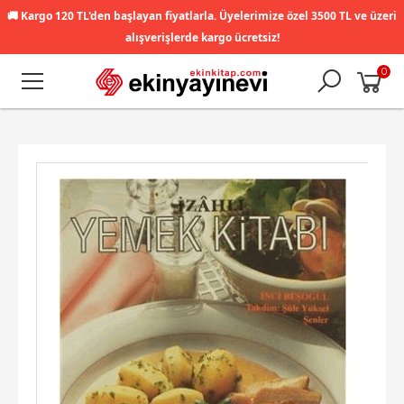
🚚
Kargo 120 TL'den başlayan fiyatlarla. Üyelerimize özel 3500 TL ve üzeri
alışverişlerde kargo ücretsiz!
0