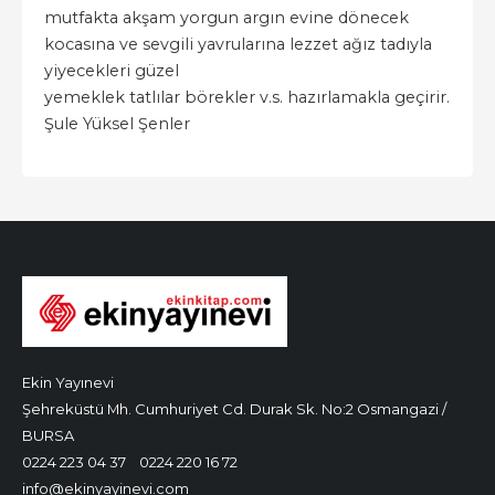
mutfakta akşam yorgun argın evine dönecek
kocasına ve sevgili yavrularına lezzet ağız tadıyla
yiyecekleri güzel
yemeklek tatlılar börekler v.s. hazırlamakla geçirir.
Şule Yüksel Şenler
Ekin Yayınevi
Şehreküstü Mh. Cumhuriyet Cd. Durak Sk. No:2 Osmangazi /
BURSA
0224 223 04 37
0224 220 16 72
info@ekinyayinevi.com