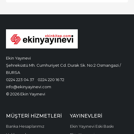
Ekin Yayınevi
Şehreküstü Mh. Cumhuriyet Cd. Durak Sk. No:2 Osmangazi /
BURSA
0224 223 04 37
0224 220 16 72
info@ekinyayinevi.com
© 2026 Ekin Yayınevi
MÜŞTERI HIZMETLERI
YAYINEVLERI
Banka Hesaplarımız
Ekin Yayınevi Eski Baskı