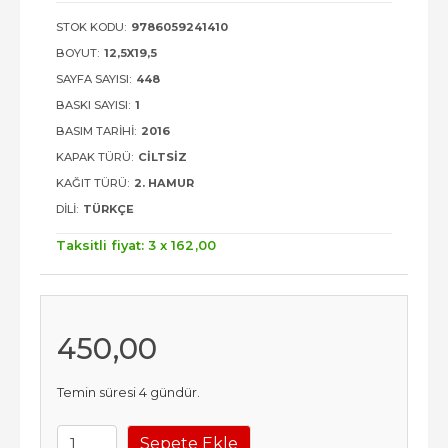
STOK KODU:
9786059241410
BOYUT:
12,5X19,5
SAYFA SAYISI:
448
BASKI SAYISI:
1
BASIM TARIHI:
2016
KAPAK TÜRÜ:
CILTSIZ
KAĞIT TÜRÜ:
2. HAMUR
DILI:
TÜRKÇE
Taksitli fiyat: 3 x
162
,00
450
,00
Temin süresi 4 gündür.
Sepete Ekle