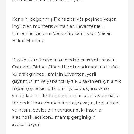
politikaya dair destansı bir öykü.
Kendini beğenmiş Fransızlar, kâr peşinde koşan
İngilizler, muhteris Almanlar, Levantenler,
Ermeniler ve İzmir'de kısılıp kalmış bir Macar,
Balint Morincz.
Düyun-ı Umûmiye kıskacından çıkış yolu arayan
Osmanlı, Birinci Cihan Harbi'ne Almanlarla ittifak
kurarak girince, İzmir'in Levanten, yerli
gayrımüslim ve yabancı uyruklu sakinleri için artık
hiçbir şey eskisi gibi olmayacaktı. Çanakkale
yolundaki İngiliz gemileri için açık ve savunmasız
bir hedef konumundaki şehir, savaşın, tehlikenin
ve hasım devletlerin uyruğundaki insanlar
arasındaki adı konulmamış gerginliğin
avucundaydı.