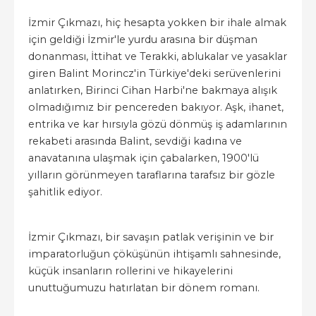
İzmir Çıkmazı, hiç hesapta yokken bir ihale almak
için geldiği İzmir'le yurdu arasına bir düşman
donanması, İttihat ve Terakki, ablukalar ve yasaklar
giren Balint Morincz'in Türkiye'deki serüvenlerini
anlatırken, Birinci Cihan Harbi'ne bakmaya alışık
olmadığımız bir pencereden bakıyor. Aşk, ihanet,
entrika ve kar hırsıyla gözü dönmüş iş adamlarının
rekabeti arasında Balint, sevdiği kadına ve
anavatanına ulaşmak için çabalarken, 1900'lü
yılların görünmeyen taraflarına tarafsız bir gözle
şahitlik ediyor.
İzmir Çıkmazı, bir savaşın patlak verişinin ve bir
imparatorluğun çöküşünün ihtişamlı sahnesinde,
küçük insanların rollerini ve hikayelerini
unuttuğumuzu hatırlatan bir dönem romanı.