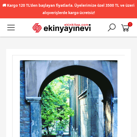
🚚
Kargo 120 TL'den başlayan fiyatlarla. Üyelerimize özel 3500 TL ve üzeri
alışverişlerde kargo ücretsiz!
0