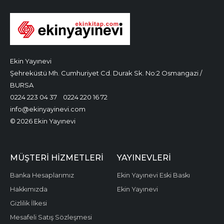
Ekin Yayınevi
Şehreküstü Mh. Cumhuriyet Cd. Durak Sk. No:2 Osmangazi /
BURSA
0224 223 04 37
0224 220 16 72
info@ekinyayinevi.com
© 2026 Ekin Yayınevi
MÜŞTERI HIZMETLERI
YAYINEVLERI
Banka Hesaplarımız
Ekin Yayınevi Eski Baskı
Hakkımızda
Ekin Yayınevi
Gizlilik İlkesi
Mesafeli Satış Sözleşmesi