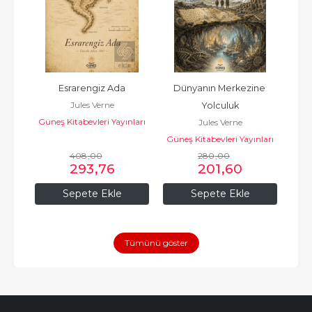
a
Esrarengiz Ada
Dünyanın Merkezine 
Jules Verne
Yolculuk
D
Güneş Kitabevleri Yayınları
Jules Verne
Güneş Kitabevleri Yayınları
Güne
408
,00
280
,00
293
,76
201
,60
Sepete Ekle
Sepete Ekle
Tümünü göster