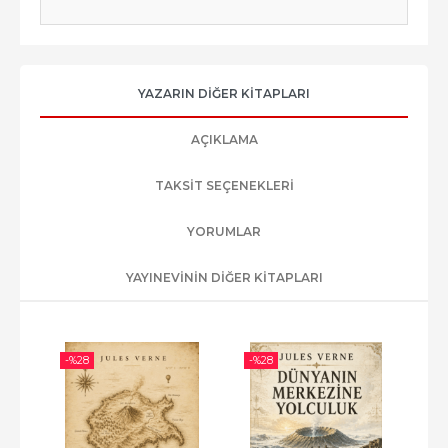
YAZARIN DIĞER KITAPLARI
AÇIKLAMA
TAKSIT SEÇENEKLERI
YORUMLAR
YAYINEVININ DIĞER KITAPLARI
-%
28
-%
28
-%