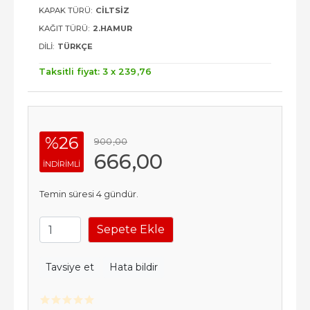
KAPAK TÜRÜ:
CILTSIZ
KAĞIT TÜRÜ:
2.HAMUR
DILI:
TÜRKÇE
Taksitli fiyat: 3 x
239
,76
%26
900
,00
666
,00
INDIRIMLI
Temin süresi 4 gündür.
Sepete Ekle
Tavsiye et
Hata bildir