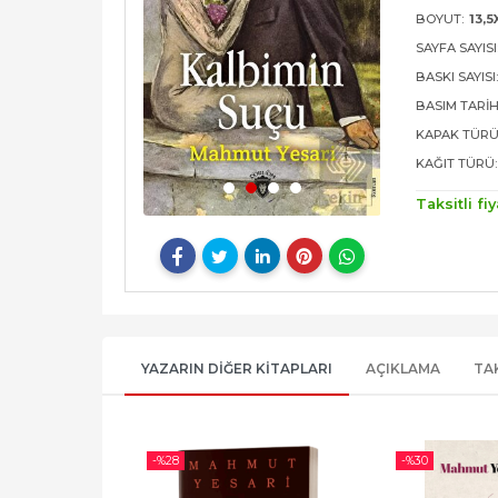
BOYUT:
13,5
SAYFA SAYISI
BASKI SAYISI
BASIM TARIH
KAPAK TÜRÜ
KAĞIT TÜRÜ:
Taksitli fiy
YAZARIN DIĞER KITAPLARI
AÇIKLAMA
TA
-%
28
-%
30