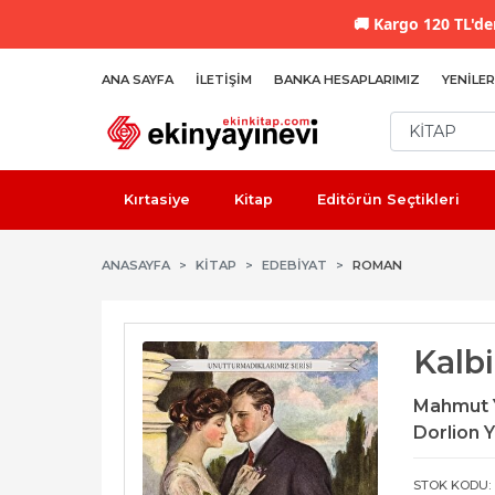
🚚
Kargo 120 TL'den
ANA SAYFA
İLETIŞIM
BANKA HESAPLARIMIZ
YENILER
Kırtasiye
Kitap
Editörün Seçtikleri
ANASAYFA
KİTAP
EDEBIYAT
ROMAN
Kalb
Mahmut 
Dorlion Y
STOK KODU: