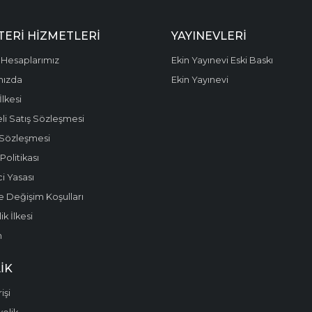
ERI HIZMETLERI
YAYINEVLERI
Hesaplarımız
Ekin Yayınevi Eski Baskı
mızda
Ekin Yayınevi
 İlkesi
li Satış Sözleşmesi
 Sözleşmesi
olitikası
i Yasası
e Değişim Koşulları
k İlkesi
m
IK
işi