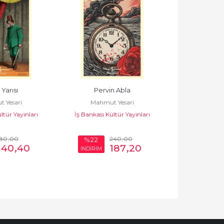
Yarısı
Pervin Abla
Pervi
 Yesari
Mahmut Yesari
Mahmut
ltür Yayınları
İş Bankası Kültür Yayınları
Mirhan
180
,00
240
,00
%22
%28
140
,40
187
,20
İNDİRİM
İNDİRİM