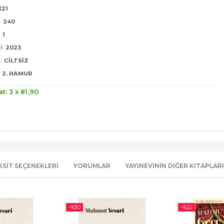
X21
:
240
:
1
I:
2023
:
CILTSIZ
2. HAMUR
at: 3 x
81
,90
KSIT SEÇENEKLERI
YORUMLAR
YAYINEVININ DIĞER KITAPLARI
-%
30
-%
22