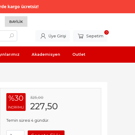
rde kargo ücretsiz!
BAYILIK
0
Üye Girişi
Sepetim
yınlarımız
Akademisyen
Outlet
%30
325
,00
227
,50
INDIRIMLI
Temin süresi 4 gündür.