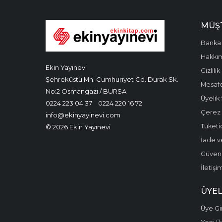
MÜŞT
Banka 
Hakkı
Ekin Yayınevi
Gizlilik
Şehreküstü Mh. Cumhuriyet Cd. Durak Sk.
Mesafe
No:2 Osmangazi / BURSA
Üyelik
0224 223 04 37
0224 220 16 72
Çerez P
info@ekinyayinevi.com
Tüketic
© 2026 Ekin Yayınevi
İade v
Güvenli
İletişi
ÜYEL
Üye Gir