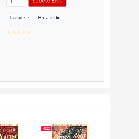
Sepete Ekle
Tavsiye et
Hata bildir
-%
22
-%
28