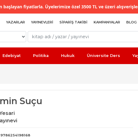
 başlayan fiyatlarla. Üyelerimize özel 3500 TL ve üzeri alışverişle
YAZARLAR
YAYINEVLERI
SIPARIŞ TAKIBI
KAMPANYALAR
BLOG
Edebiyat
Politika
Hukuk
Üniversite Ders
Ya
imin Suçu
Yesari
ayınevi
9786254198168