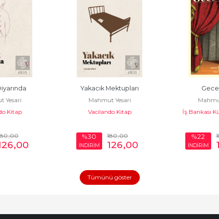
iyarında
Yakacık Mektupları
Gece 
 Yesari
Mahmut Yesari
Mahmut
do Kitap
Vacilando Kitap
İş Bankası Kü
180
,00
180
,00
%30
%22
126
,00
126
,00
İNDİRİM
İNDİRİM
Tümünü göster