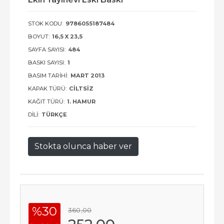
STOK KODU:
9786055187484
BOYUT:
16,5 X 23,5
SAYFA SAYISI:
484
BASKI SAYISI:
1
BASIM TARIHI:
MART 2013
KAPAK TÜRÜ:
CILTSIZ
KAĞIT TÜRÜ:
1. HAMUR
DILI:
TÜRKÇE
Stokta olunca haber ver
%30
360
,00