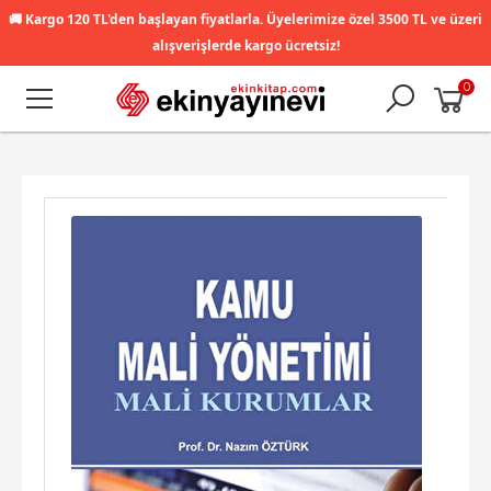
🚚
Kargo 120 TL'den başlayan fiyatlarla. Üyelerimize özel 3500 TL ve üzeri
alışverişlerde kargo ücretsiz!
0