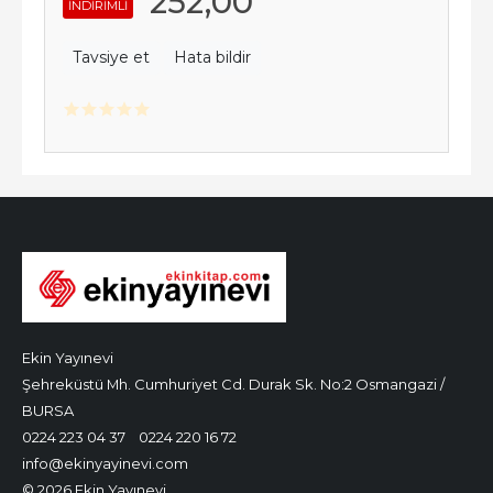
252
,00
INDIRIMLI
Tavsiye et
Hata bildir
Ekin Yayınevi
Şehreküstü Mh. Cumhuriyet Cd. Durak Sk. No:2 Osmangazi /
BURSA
0224 223 04 37
0224 220 16 72
info@ekinyayinevi.com
© 2026 Ekin Yayınevi