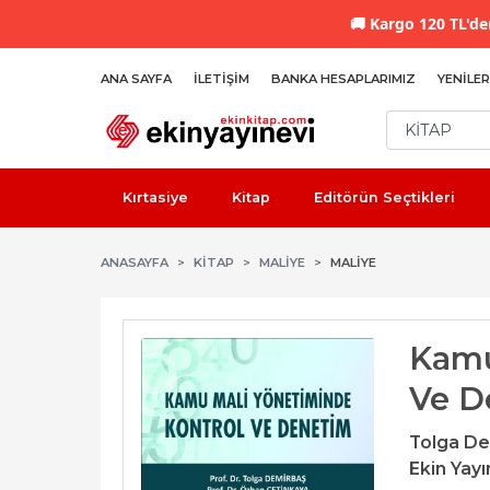
🚚
Kargo 120 TL'den
ANA SAYFA
İLETIŞIM
BANKA HESAPLARIMIZ
YENILER
Kırtasiye
Kitap
Editörün Seçtikleri
ANASAYFA
KİTAP
MALIYE
MALIYE
Kamu
Ve D
Tolga De
Ekin Yayı