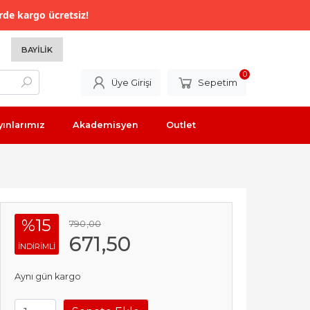
rde kargo ücretsiz!
BAYILIK
0
Üye Girişi
Sepetim
yınlarımız
Akademisyen
Outlet
%15
790
,00
671
,50
INDIRIMLI
Aynı gün kargo