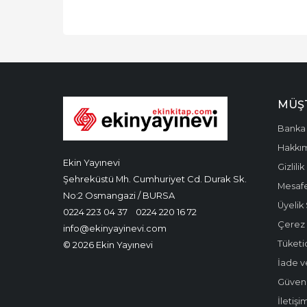
MÜŞT
Banka 
Hakkı
Ekin Yayınevi
Gizlilik
Şehreküstü Mh. Cumhuriyet Cd. Durak Sk.
Mesafe
No:2 Osmangazi / BURSA
Üyelik
0224 223 04 37
0224 220 16 72
Çerez P
info@ekinyayinevi.com
Tüketic
© 2026 Ekin Yayınevi
İade v
Güvenli
İletişi