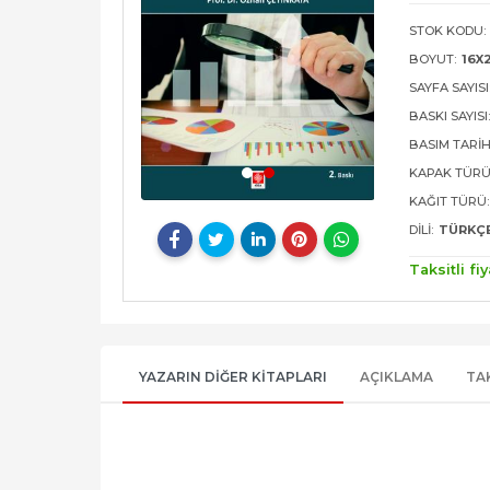
STOK KODU:
BOYUT:
16X
SAYFA SAYISI
BASKI SAYISI
BASIM TARIH
KAPAK TÜRÜ
KAĞIT TÜRÜ:
DILI:
TÜRKÇ
Taksitli fiy
YAZARIN DIĞER KITAPLARI
AÇIKLAMA
TA