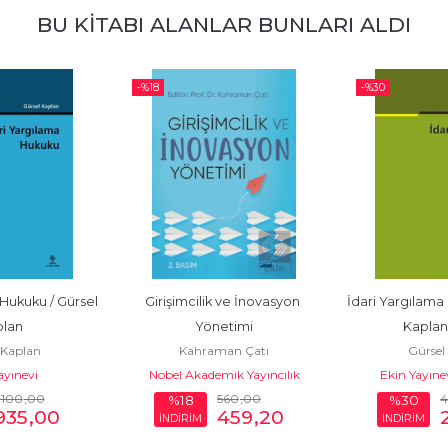
BU KITABI ALANLAR BUNLARI ALDI
-%
18
-%
30
Hukuku / Gürsel 
Girişimcilik ve İnovasyon 
İdari Yargılama 
lan
Yönetimi
Kaplan 
 Kaplan
Kahraman Çatı
Gürsel
ayınevi
Nobel Akademik Yayıncılık
Ekin Yayınev
.100
,00
560
,00
4
%18
%30
935
,00
459
,20
İNDİRİM
İNDİRİM