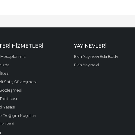
ERI HIZMETLERI
YAYINEVLERI
Hesaplarımız
Ekin Yayınevi Eski Baskı
mızda
Ekin Yayınevi
 İlkesi
li Satış Sözleşmesi
 Sözleşmesi
olitikası
i Yasası
e Değişim Koşulları
k İlkesi
m