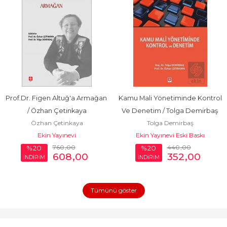
Prof.Dr. Figen Altuğ'a Armağan 
Kamu Mali Yönetiminde Kontrol 
/ Özhan Çetinkaya
Ve Denetim / Tolga Demirbaş 
Özhan Çetinkaya
Tolga Demirbaş
1.Baskı
Ekin Yayınevi
Ekin Yayınevi Eski Baskı
760
,00
440
,00
%20
%20
608
,00
352
,00
İNDİRİM
İNDİRİM
Tümünü göster