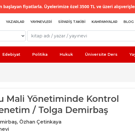
 başlayan fiyatlarla. Üyelerimize özel 3500 TL ve üzeri alışverişle
YAZARLAR
YAYINEVLERI
SIPARIŞ TAKIBI
KAMPANYALAR
BLOG
Edebiyat
Politika
Hukuk
Üniversite Ders
Ya
 Mali Yönetiminde Kontrol
enetim / Tolga Demirbaş
mirbaş,
Özhan Çetinkaya
nevi