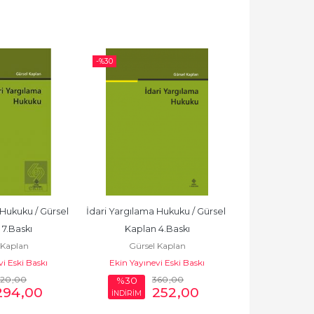
-%
30
-%
20
Hukuku / Gürsel 
İdari Yargılama Hukuku / Gürsel 
Kamu Maliye
7.Baskı
Kaplan 4.Baskı
Edizdoğan
 Kaplan
Gürsel Kaplan
Nihat E
i Eski Baskı
Ekin Yayınevi Eski Baskı
Ekin Yayınev
20
,00
360
,00
8
%30
%20
294
,00
252
,00
İNDİRİM
İNDİRİM