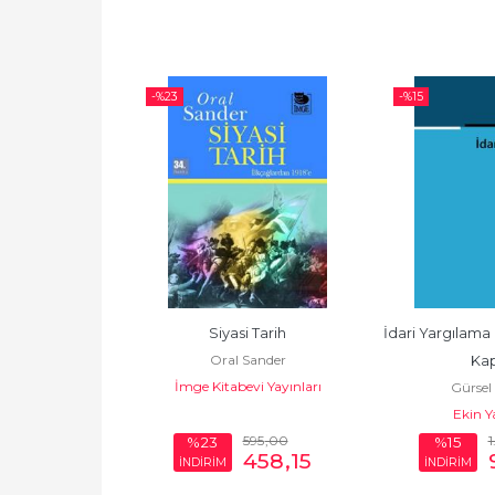
-%
23
-%
15
si / Nihat 
Siyasi Tarih
İdari Yargılama 
Oral Sander
 13.Baskı
Kap
İmge Kitabevi Yayınları
dizdoğan
Gürsel
i Eski Baskı
Ekin Y
30
,00
595
,00
1
%23
%15
664
,00
458
,15
İNDİRİM
İNDİRİM