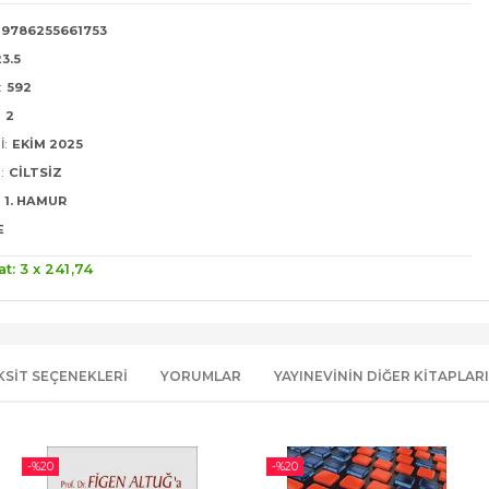
9786255661753
23.5
:
592
:
2
I:
EKIM 2025
:
CILTSIZ
1. HAMUR
E
at: 3 x
241
,74
KSIT SEÇENEKLERI
YORUMLAR
YAYINEVININ DIĞER KITAPLARI
-%
20
-%
20