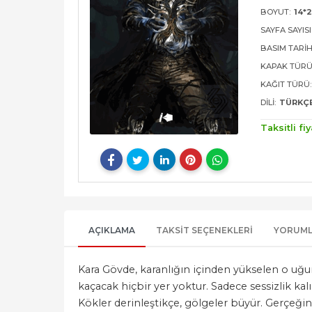
BOYUT:
14*2
SAYFA SAYISI
BASIM TARIH
KAPAK TÜRÜ
KAĞIT TÜRÜ:
DILI:
TÜRKÇ
Taksitli fiy
AÇIKLAMA
TAKSIT SEÇENEKLERI
YORUM
Kara Gövde, karanlığın içinden yükselen o uğu
kaçacak hiçbir yer yoktur. Sadece sessizlik kalır
Kökler derinleştikçe, gölgeler büyür. Gerçeğin 