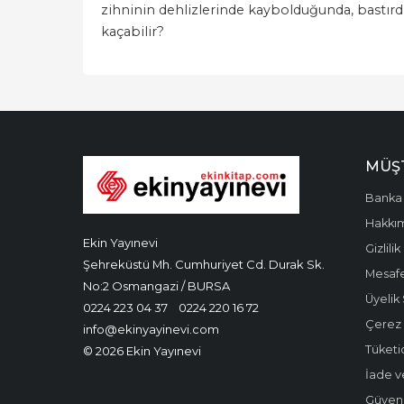
zihninin dehlizlerinde kaybolduğunda, bastırdığ
kaçabilir?
MÜŞT
Banka 
Hakkı
Ekin Yayınevi
Gizlilik
Şehreküstü Mh. Cumhuriyet Cd. Durak Sk.
Mesafe
No:2 Osmangazi / BURSA
Üyelik
0224 223 04 37
0224 220 16 72
Çerez P
info@ekinyayinevi.com
Tüketic
© 2026 Ekin Yayınevi
İade v
Güvenli