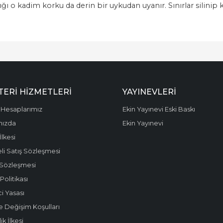
ı o kadim korku da derin bir uykudan uyanır. Sınırlar silinip 
ERI HIZMETLERI
YAYINEVLERI
Hesaplarımız
Ekin Yayınevi Eski Baskı
mızda
Ekin Yayınevi
 İlkesi
li Satış Sözleşmesi
 Sözleşmesi
olitikası
i Yasası
e Değişim Koşulları
k İlkesi