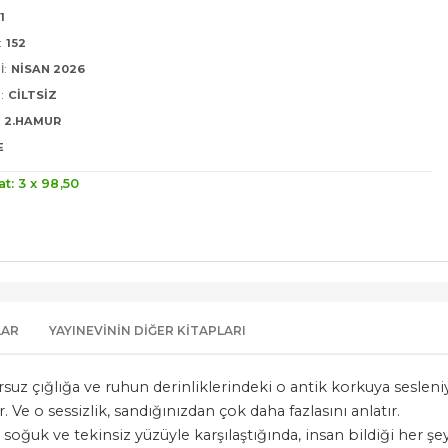
1
:
152
I:
NISAN 2026
:
CILTSIZ
2.HAMUR
E
at: 3 x
98
,50
LAR
YAYINEVININ DIĞER KITAPLARI
rsuz çığlığa ve ruhun derinliklerindeki o antik korkuya seslen
. Ve o sessizlik, sandığınızdan çok daha fazlasını anlatır.
soğuk ve tekinsiz yüzüyle karşılaştığında, insan bildiği her şe