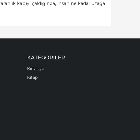
karanlık kapıyı çaldığında, insan ne kadar uzağa
KATEGORILER
Kırtasiye
Kitap