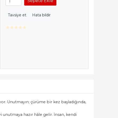
Sepete Ekle
Tavsiye et
Hata bildir
iyor. Unutmayın; çürüme bir kez başladığında,
yi unutmaya hazır hâle gelir. İnsan, kendi