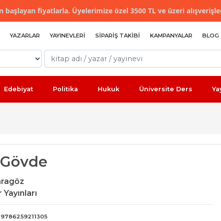
 başlayan fiyatlarla. Üyelerimize özel 3500 TL ve üzeri alışverişle
YAZARLAR
YAYINEVLERI
SIPARIŞ TAKIBI
KAMPANYALAR
BLOG
Edebiyat
Politika
Hukuk
Üniversite Ders
Ya
 Gövde
aragöz
 Yayınları
9786259211305