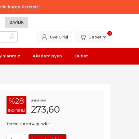
rde kargo ücretsiz!
BAYILIK
0
Üye Girişi
Sepetim
yınlarımız
Akademisyen
Outlet
%28
380
,00
273
,60
INDIRIMLI
Temin süresi 4 gündür.