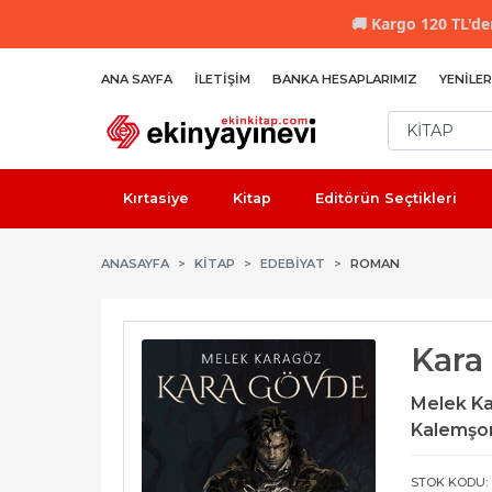
🚚
Kargo 120 TL'den
ANA SAYFA
İLETIŞIM
BANKA HESAPLARIMIZ
YENILER
Kırtasiye
Kitap
Editörün Seçtikleri
ANASAYFA
KİTAP
EDEBIYAT
ROMAN
Kara
Melek K
Kalemşor
STOK KODU: