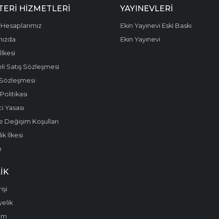
ERI HIZMETLERI
YAYINEVLERI
Hesaplarımız
Ekin Yayınevi Eski Baskı
mızda
Ekin Yayınevi
 İlkesi
li Satış Sözleşmesi
 Sözleşmesi
olitikası
i Yasası
e Değişim Koşulları
k İlkesi
m
IK
işi
yelik
im