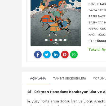
BOYUT:
14X
SAYFA SAYISI
BASKI SAYISI
BASIM TARIH
KAPAK TÜRÜ
KAĞIT TÜRÜ:
DILI:
TÜRKÇ
Taksitli fiy
AÇIKLAMA
TAKSIT SEÇENEKLERI
YORUM
İki Türkmen Hanedanı: Karakoyunlular ve A
14. yüzyıl ortalarına doğru İran ve Doğu Anado