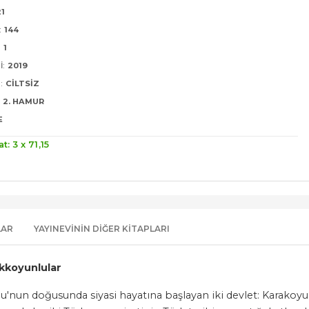
21
:
144
:
1
I:
2019
:
CILTSIZ
2. HAMUR
E
at: 3 x
71
,15
LAR
YAYINEVININ DIĞER KITAPLARI
kkoyunlular
lu'nun doğusunda siyasi hayatına başlayan iki devlet: Karakoy