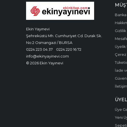
MÜŞT
Banka 
Hakkı
Ekin Yayınevi
Gizlilik
Şehreküstü Mh. Cumhuriyet Cd. Durak Sk.
Mesafe
No:2 Osmangazi / BURSA
Üyelik
0224 223 04 37
0224 220 16 72
Çerez P
info@ekinyayinevi.com
Tüketic
© 2026 Ekin Yayınevi
İade v
Güvenli
İletişi
ÜYEL
Üye Gir
Yeni Ü
Sepet