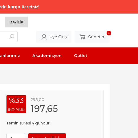
rde kargo ücretsiz!
BAYILIK
0
Üye Girişi
Sepetim
yınlarımız
Akademisyen
Outlet
%33
295
,00
197
,65
INDIRIMLI
Temin süresi 4 gündür.