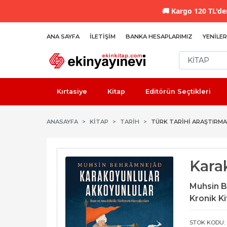
🚚
Kargo 120 TL'den
ANA SAYFA
İLETIŞIM
BANKA HESAPLARIMIZ
YENILER
Kırtasiye
Kitap
Editörün Seçtikleri
ANASAYFA
KİTAP
TARIH
TÜRK TARIHI ARAŞTIRMA
Kara
Muhsin 
Kronik K
STOK KODU: