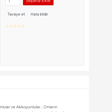
Sepete Ekle
Tavsiye et
Hata bildir
unlular ve Akkoyunlular… Onların