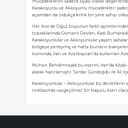
mücadelelerini sadece siyasi olarak değerlendi
Karakoyunlu ve Akkoyunlu mücadeleleri sadece
açısından da oldukça kritik bir yere sahip o
Her ikisi de Oğuz boyunun farklı aşiretlerinde
topraklarında Osmanlı Devleti, Kadı Burhâned
Karakoyunlular ve Akkoyunlular yaşam sahalar
bölgeye yerleşmiş ve hatta bunların bakiyeler
kısmında, İran ve Azerbaycan'da kullanılan Az
Muhsin Behrâmnejâd bu eserini, İran'da Kitab-
alarak hazırlamıştır. Serdar Gündoğdu ile Ali İ
Karakoyunlular – Akkoyunlular bu devletlerin s
noktasında vazgeçilmez bir başucu eseri olaca