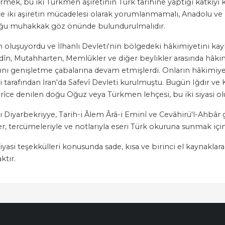
rmek, bu iki Türkmen aşiretinin Türk tarihine yaptığı katkıyı 
 iki aşiretin mücadelesi olarak yorumlanmamalı, Anadolu ve 
lduğu muhakkak göz önünde bulundurulmalıdır.
n oluşuyordu ve İlhanlı Devleti'nin bölgedeki hâkimiyetini ka
dîn, Mutahharten, Memlûkler ve diğer beylikler arasında hâ
ını genişletme çabalarına devam etmişlerdi. Onların hâkimiye
i tarafından İran'da Safevî Devleti kurulmuştu. Bugün Iğdır v
erîce denilen doğu Oğuz veya Türkmen lehçesi, bu iki siyasi o
ı Diyarbekriyye, Tarih-i Âlem Ârâ-i Eminî ve Cevâhirü'l-Ahbâ
çer, tercümeleriyle ve notlarıyla eseri Türk okuruna sunmak için
iyasi teşekkülleri konusunda sade, kısa ve birinci el kaynaklar
ktır.