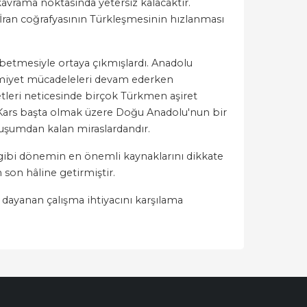
kavrama noktasında yetersiz kalacaktır.
İran coğrafyasının Türkleşmesinin hızlanması
ybetmesiyle ortaya çıkmışlardı. Anadolu
kimiyet mücadeleleri devam ederken
tleri neticesinde birçok Türkmen aşiret
e Kars başta olmak üzere Doğu Anadolu'nun bir
luşumdan kalan miraslardandır.
r gibi dönemin en önemli kaynaklarını dikkate
 son hâline getirmiştir.
a dayanan çalışma ihtiyacını karşılama