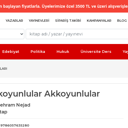
 başlayan fiyatlarla. Üyelerimize özel 3500 TL ve üzeri alışverişle
YAZARLAR
YAYINEVLERI
SIPARIŞ TAKIBI
KAMPANYALAR
BLOG
Edebiyat
Politika
Hukuk
Üniversite Ders
Ya
LARI
koyunlular Akkoyunlular
Behram Nejad
itap
9786057635280