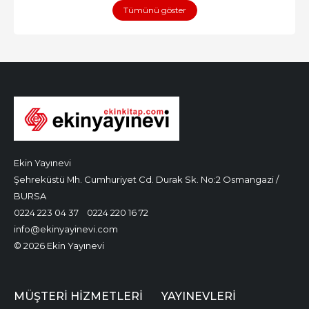
Tümünü göster
Ekin Yayınevi
Şehreküstü Mh. Cumhuriyet Cd. Durak Sk. No:2 Osmangazi /
BURSA
0224 223 04 37
0224 220 16 72
info@ekinyayinevi.com
© 2026 Ekin Yayınevi
MÜŞTERI HIZMETLERI
YAYINEVLERI