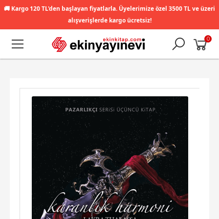
🚚
Kargo 120 TL'den başlayan fiyatlarla. Üyelerimize özel 3500 TL ve üzeri
alışverişlerde kargo ücretsiz!
0