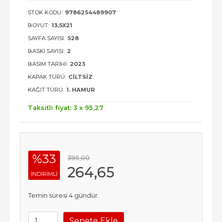
STOK KODU:
9786254489907
BOYUT:
13,5X21
SAYFA SAYISI:
528
BASKI SAYISI:
2
BASIM TARIHI:
2023
KAPAK TÜRÜ:
CILTSIZ
KAĞIT TÜRÜ:
1. HAMUR
Taksitli fiyat: 3 x
95
,27
%33
395
,00
264
,65
INDIRIMLI
Temin süresi 4 gündür.
Sepete Ekle