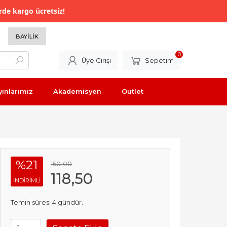
rde kargo ücretsiz!
BAYILIK
0
Üye Girişi
Sepetim
yınlarımız
Akademisyen
Outlet
%21
150
,00
118
,50
INDIRIMLI
Temin süresi 4 gündür.