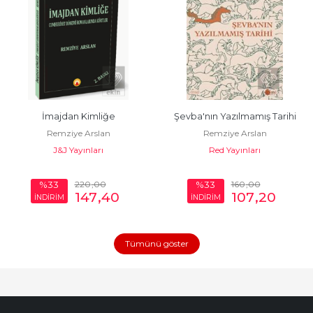
İmajdan Kimliğe
Şevba'nın Yazılmamış Tarihi
Remziye Arslan
Remziye Arslan
J&J Yayınları
Red Yayınları
220
,00
160
,00
%33
%33
147
,40
107
,20
İNDİRİM
İNDİRİM
Tümünü göster