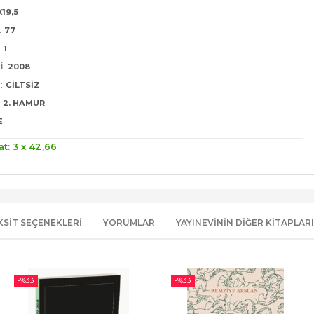
X19,5
:
77
:
1
I:
2008
:
CILTSIZ
2. HAMUR
E
at: 3 x
42
,66
KSIT SEÇENEKLERI
YORUMLAR
YAYINEVININ DIĞER KITAPLARI
-%
33
-%
33