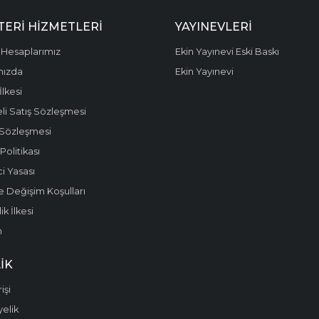
ERI HIZMETLERI
YAYINEVLERI
Hesaplarımız
Ekin Yayınevi Eski Baskı
mızda
Ekin Yayınevi
 İlkesi
li Satış Sözleşmesi
 Sözleşmesi
olitikası
i Yasası
e Değişim Koşulları
k İlkesi
m
IK
işi
yelik