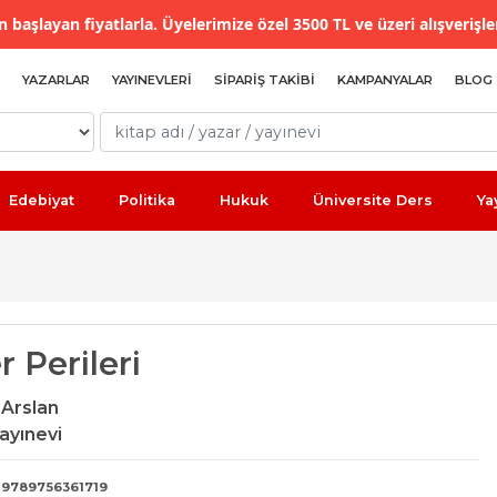
 başlayan fiyatlarla. Üyelerimize özel 3500 TL ve üzeri alışverişle
YAZARLAR
YAYINEVLERI
SIPARIŞ TAKIBI
KAMPANYALAR
BLOG
Edebiyat
Politika
Hukuk
Üniversite Ders
Ya
 Perileri
Arslan
ayınevi
9789756361719