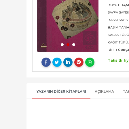
BOYUT:
13,5
SAYFA SAYISI
BASKI SAYISI
BASIM TARIH
KAPAK TÜRÜ
KAĞIT TÜRÜ:
DILI:
TÜRKÇ
Taksitli fiy
YAZARIN DIĞER KITAPLARI
AÇIKLAMA
TA