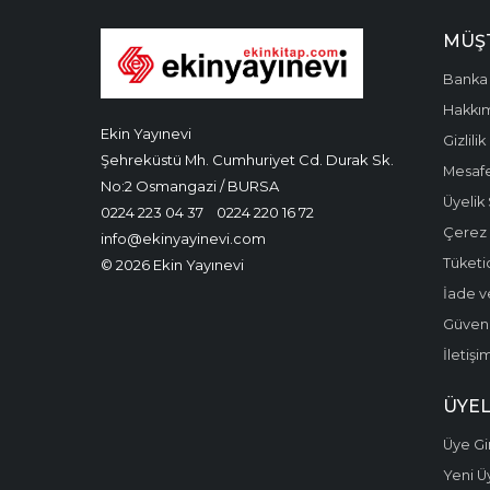
MÜŞT
Banka 
Hakkı
Ekin Yayınevi
Gizlilik
Şehreküstü Mh. Cumhuriyet Cd. Durak Sk.
Mesafe
No:2 Osmangazi / BURSA
Üyelik
0224 223 04 37
0224 220 16 72
Çerez P
info@ekinyayinevi.com
Tüketic
© 2026 Ekin Yayınevi
İade v
Güvenli
İletişi
ÜYEL
Üye Gir
Yeni Ü