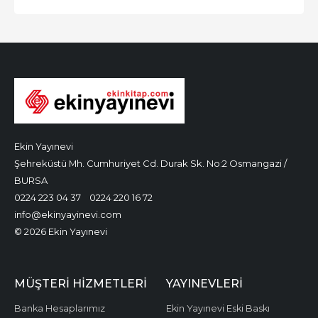
Ekin Yayınevi
Şehreküstü Mh. Cumhuriyet Cd. Durak Sk. No:2 Osmangazi /
BURSA
0224 223 04 37
0224 220 16 72
info@ekinyayinevi.com
© 2026 Ekin Yayınevi
MÜŞTERI HIZMETLERI
YAYINEVLERI
Banka Hesaplarımız
Ekin Yayınevi Eski Baskı