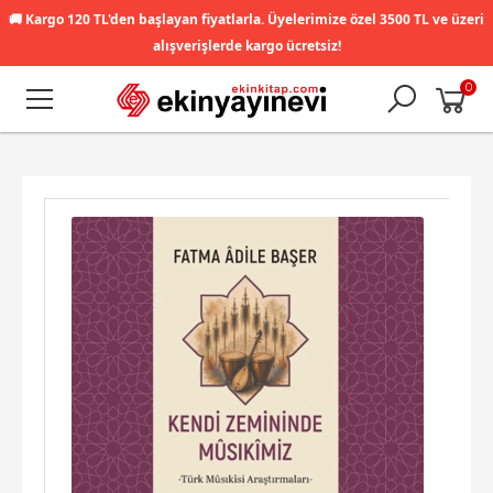
🚚
Kargo 120 TL'den başlayan fiyatlarla. Üyelerimize özel 3500 TL ve üzeri
alışverişlerde kargo ücretsiz!
0