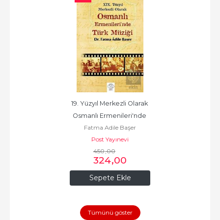
19. Yüzyıl Merkezli Olarak 
Osmanlı Ermenileri'nde 
Fatma Adile Başer
Post Yayınevi
450
,00
324
,00
Sepete Ekle
Tümünü göster