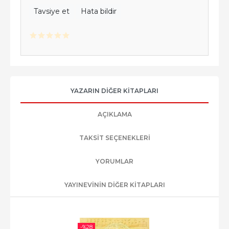
Tavsiye et
Hata bildir
YAZARIN DIĞER KITAPLARI
AÇIKLAMA
TAKSIT SEÇENEKLERI
YORUMLAR
YAYINEVININ DIĞER KITAPLARI
-%
28