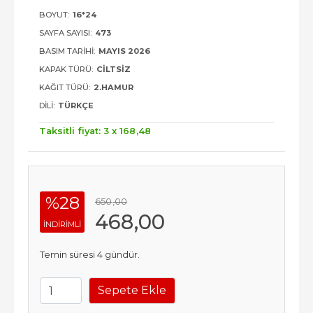
BOYUT:
16*24
SAYFA SAYISI:
473
BASIM TARIHI:
MAYIS 2026
KAPAK TÜRÜ:
CILTSIZ
KAĞIT TÜRÜ:
2.HAMUR
DILI:
TÜRKÇE
Taksitli fiyat: 3 x
168
,48
%28
650
,00
468
,00
INDIRIMLI
Temin süresi 4 gündür.
Sepete Ekle