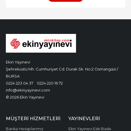
Ekin Yayınevi
Şehreküstü Mh. Cumhuriyet Cd. Durak Sk. No:2 Osmangazi /
BURSA
0224 223 04 37
0224 220 16 72
info@ekinyayinevi.com
© 2026 Ekin Yayınevi
MÜŞTERI HIZMETLERI
YAYINEVLERI
Banka Hesaplarımız
Ekin Yayınevi Eski Baskı