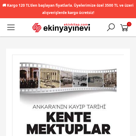
🚚
Kargo 120 TL'den başlayan fiyatlarla. Üyelerimize özel 3500 TL ve üzeri
alışverişlerde kargo ücretsiz!
0