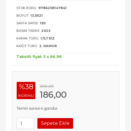
STOK KODU:
9786258147841
BOYUT:
13,5X21
SAYFA SAYISI:
192
BASIM TARIHI:
2023
KAPAK TÜRÜ:
CILTSIZ
KAĞIT TÜRÜ:
2. HAMUR
Taksitli fiyat: 3 x
66
,96
%38
300
,00
186
,00
INDIRIMLI
Temin süresi 4 gündür.
Sepete Ekle