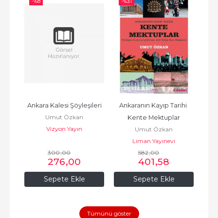
-%
8
-%
31
-%
e 
Ankara Kalesi Şöyleşileri
Ankaranın Kayıp Tarihi 
Gün
Umut Özkan
Kente Mektuplar
Vizyon Yayın
Umut Özkan
Liman Yayınevi
300
,00
582
,00
276
,00
401
,58
Sepete Ekle
Sepete Ekle
Tümünü göster