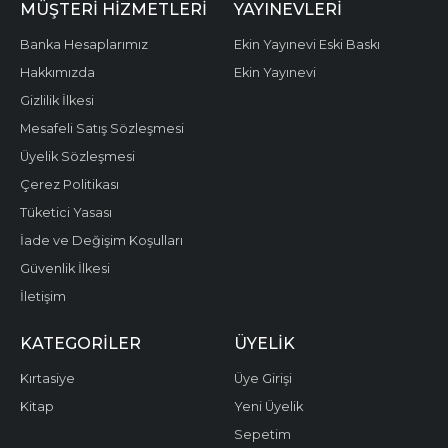
MÜŞTERI HIZMETLERI
YAYINEVLERI
Banka Hesaplarımız
Ekin Yayınevi Eski Baskı
Hakkımızda
Ekin Yayınevi
Gizlilik İlkesi
Mesafeli Satış Sözleşmesi
Üyelik Sözleşmesi
Çerez Politikası
Tüketici Yasası
İade ve Değişim Koşulları
Güvenlik İlkesi
İletişim
KATEGORILER
ÜYELIK
Kırtasiye
Üye Girişi
Kitap
Yeni Üyelik
Sepetim