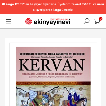
🚚
Kargo 120 TL'den başlayan fiyatlarla. Üyelerimize özel 3500 TL ve üzeri
alışverişlerde kargo ücretsiz!
0