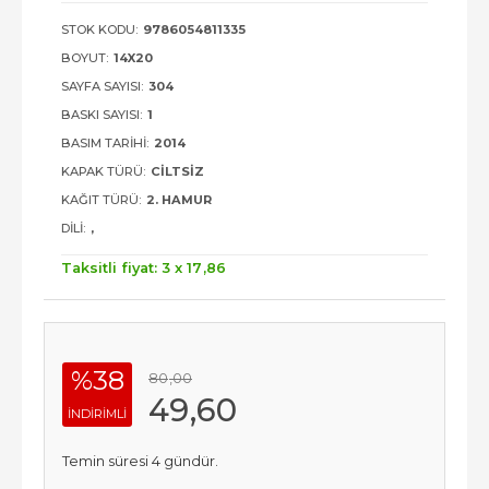
STOK KODU:
9786054811335
BOYUT:
14X20
SAYFA SAYISI:
304
BASKI SAYISI:
1
BASIM TARIHI:
2014
KAPAK TÜRÜ:
CILTSIZ
KAĞIT TÜRÜ:
2. HAMUR
DILI:
,
Taksitli fiyat: 3 x
17
,86
%38
80
,00
49
,60
INDIRIMLI
Temin süresi 4 gündür.