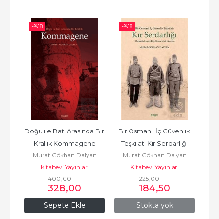
-%
18
-%
18
Doğu ile Batı Arasında Bir 
Bir Osmanlı İç Güvenlik 
Krallık Kommagene
Teşkilatı Kır Serdarlığı
Murat Gökhan Dalyan
Murat Gökhan Dalyan
Kitabevi Yayınları
Kitabevi Yayınları
400
,00
225
,00
328
,00
184
,50
Sepete Ekle
Stokta yok