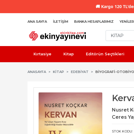
🚚
Kargo 120 TL'den
ANA SAYFA
İLETIŞIM
BANKA HESAPLARIMIZ
YENILER
Kırtasiye
Kitap
Editörün Seçtikleri
ANASAYFA
KİTAP
EDEBIYAT
BIYOGRAFI-OTOBIYO
Kerv
Nusret 
Ceres Yay
STOK KODU: