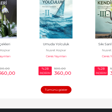
çekleri
Umuda Yolculuk
Sıkı Sarı
 Koçkar
Nusret Koçkar
Nusret
ayınları
Ceres Yayınları
Ceres Y
500
,00
500
,00
%28
%28
360
,00
360
,00
İNDİRİM
İNDİRİM
Tümünü göster