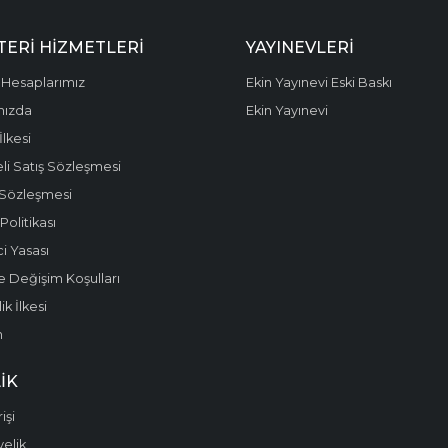
ERI HIZMETLERI
YAYINEVLERI
Hesaplarımız
Ekin Yayınevi Eski Baskı
mızda
Ekin Yayınevi
 İlkesi
li Satış Sözleşmesi
 Sözleşmesi
olitikası
i Yasası
e Değişim Koşulları
k İlkesi
m
IK
işi
yelik