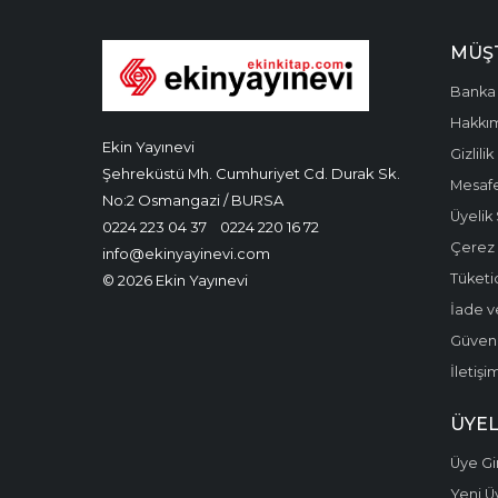
MÜŞT
Banka 
Hakkı
Ekin Yayınevi
Gizlilik
Şehreküstü Mh. Cumhuriyet Cd. Durak Sk.
Mesafe
No:2 Osmangazi / BURSA
Üyelik
0224 223 04 37
0224 220 16 72
Çerez P
info@ekinyayinevi.com
Tüketic
© 2026 Ekin Yayınevi
İade v
Güvenli
İletişi
ÜYEL
Üye Gir
Yeni Ü