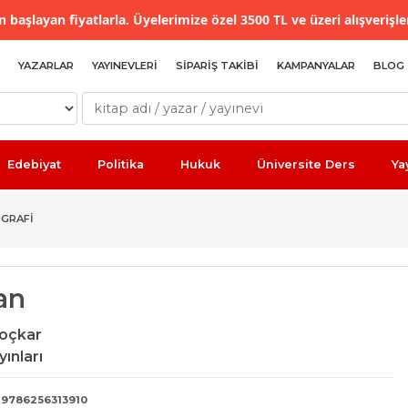
 başlayan fiyatlarla. Üyelerimize özel 3500 TL ve üzeri alışverişle
YAZARLAR
YAYINEVLERI
SIPARIŞ TAKIBI
KAMPANYALAR
BLOG
Edebiyat
Politika
Hukuk
Üniversite Ders
Ya
GRAFI
an
Koçkar
ınları
9786256313910