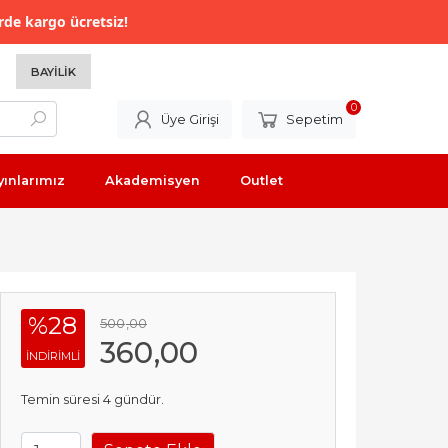
rde kargo ücretsiz!
BAYILIK
0
Üye Girişi
Sepetim
yınlarımız
Akademisyen
Outlet
%28
500
,00
360
,00
INDIRIMLI
Temin süresi 4 gündür.