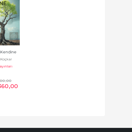
l Kendine
 Koçkar
ayınları
500
,00
360
,00