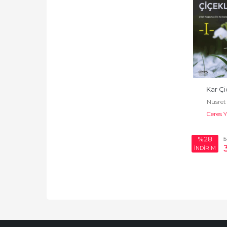
Kar Çi
Nusret
Ceres Y
%28
İNDİRİM