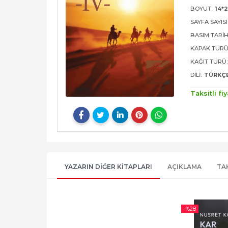
BOYUT:
14*
SAYFA SAYISI
BASIM TARIH
KAPAK TÜRÜ
KAĞIT TÜRÜ:
DILI:
TÜRKÇ
Taksitli fiy
YAZARIN DIĞER KITAPLARI
AÇIKLAMA
TA
-%
28