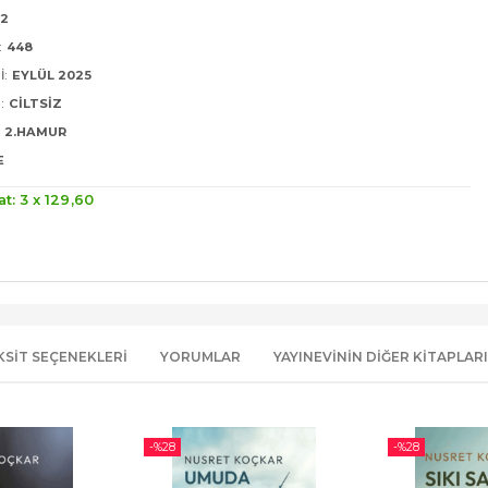
22
:
448
I:
EYLÜL 2025
:
CILTSIZ
2.HAMUR
E
at: 3 x
129
,60
KSIT SEÇENEKLERI
YORUMLAR
YAYINEVININ DIĞER KITAPLARI
-%
28
-%
28