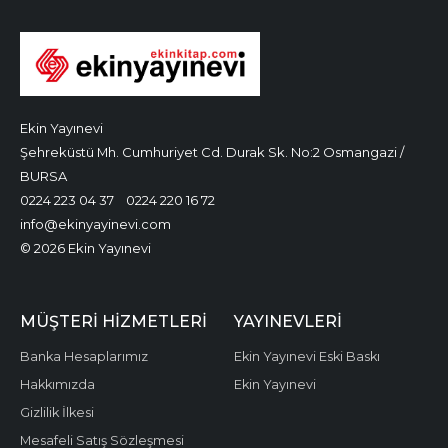
Ekin Yayınevi
Şehreküstü Mh. Cumhuriyet Cd. Durak Sk. No:2 Osmangazi /
BURSA
0224 223 04 37
0224 220 16 72
info@ekinyayinevi.com
© 2026 Ekin Yayınevi
MÜŞTERI HIZMETLERI
YAYINEVLERI
Banka Hesaplarımız
Ekin Yayınevi Eski Baskı
Hakkımızda
Ekin Yayınevi
Gizlilik İlkesi
Mesafeli Satış Sözleşmesi