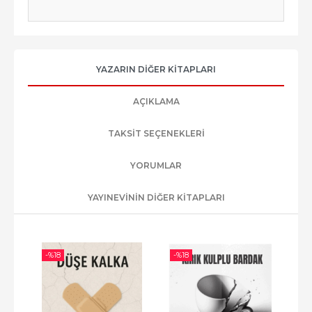
YAZARIN DIĞER KITAPLARI
AÇIKLAMA
TAKSIT SEÇENEKLERI
YORUMLAR
YAYINEVININ DIĞER KITAPLARI
-%
18
-%
18