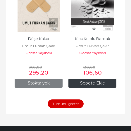
Düşe Kalka
Kırık Kulplu Bardak
Umut Furkan Çakır
Umut Furkan Çakır
Odessa Yayınevi
Odessa Yayınevi
360
,00
130
,00
295
,20
106
,60
Stokta yok
Sepete Ekle
Tümünü göster