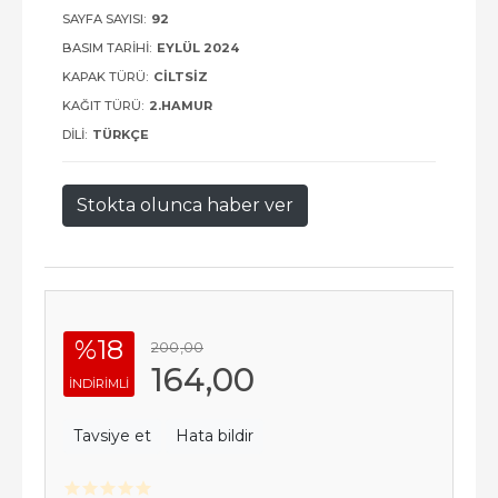
SAYFA SAYISI:
92
BASIM TARIHI:
EYLÜL 2024
KAPAK TÜRÜ:
CILTSIZ
KAĞIT TÜRÜ:
2.HAMUR
DILI:
TÜRKÇE
Stokta olunca haber ver
%18
200
,00
164
,00
INDIRIMLI
Tavsiye et
Hata bildir