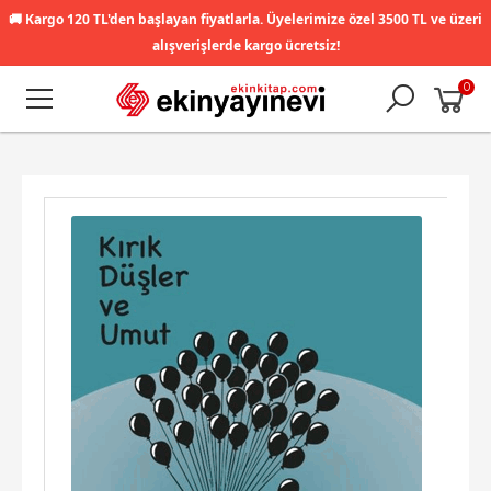
🚚
Kargo 120 TL'den başlayan fiyatlarla. Üyelerimize özel 3500 TL ve üzeri
alışverişlerde kargo ücretsiz!
0