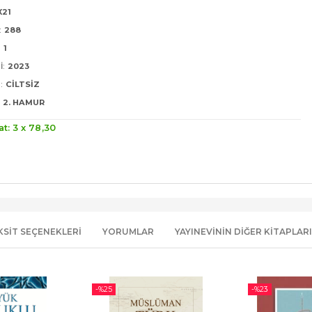
X21
:
288
:
1
I:
2023
:
CILTSIZ
2. HAMUR
at: 3 x
78
,30
KSIT SEÇENEKLERI
YORUMLAR
YAYINEVININ DIĞER KITAPLARI
-%
25
-%
23