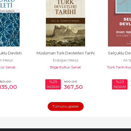
klu Devleti
Müslüman Türk Devletleri Tarihi
Selçuklu Devl
 Merçil
Erdoğan Merçil
Ali 
tür Sanat
Bilge Kültür Sanat
Türk Tarih Ku
180
,00
490
,00
%25
%23
135
,00
367
,50
İNDİRİM
İNDİRİM
Tümünü göster