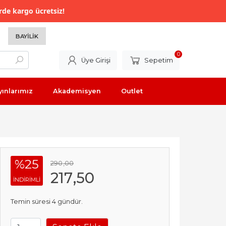
rde kargo ücretsiz!
BAYILIK
0
Üye Girişi
Sepetim
yınlarımız
Akademisyen
Outlet
%25
290
,00
217
,50
INDIRIMLI
Temin süresi 4 gündür.