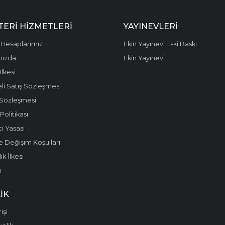
ERI HIZMETLERI
YAYINEVLERI
Hesaplarımız
Ekin Yayınevi Eski Baskı
mızda
Ekin Yayınevi
 İlkesi
li Satış Sözleşmesi
 Sözleşmesi
olitikası
i Yasası
e Değişim Koşulları
k İlkesi
m
IK
işi