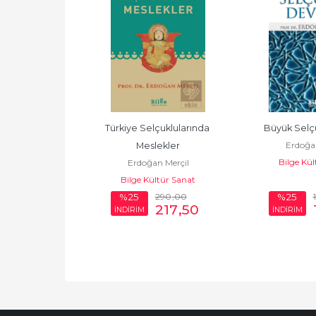
klular
Türkiye Selçuklularında 
Büyük Selçu
 Merçil
Erdoğan
Meslekler
tür Sanat
Bilge Kül
Erdoğan Merçil
Bilge Kültür Sanat
390
,00
290
,00
%25
%25
292
,50
217
,50
İNDİRİM
İNDİRİM