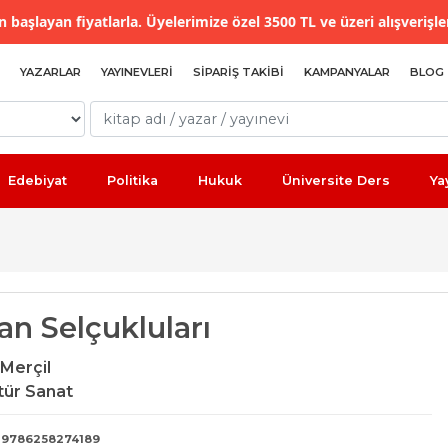
 başlayan fiyatlarla. Üyelerimize özel 3500 TL ve üzeri alışverişle
YAZARLAR
YAYINEVLERI
SIPARIŞ TAKIBI
KAMPANYALAR
BLOG
Edebiyat
Politika
Hukuk
Üniversite Ders
Ya
an Selçukluları
Merçil
tür Sanat
9786258274189