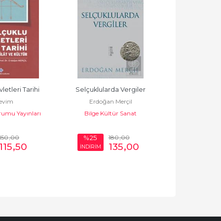
etleri Tarihi
Selçuklularda Vergiler
Selçu
Sevim
Erdoğan Merçil
Erdoğan
rumu Yayınları
Bilge Kültür Sanat
Bilge Kül
150
,00
180
,00
%25
%25
115
,50
135
,00
İNDİRİM
İNDİRİM