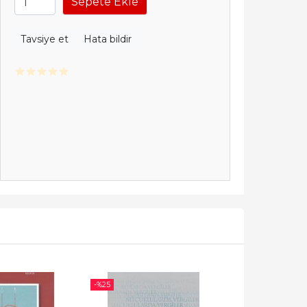
Sepete Ekle
Tavsiye et
Hata bildir
-%
25
-%
25