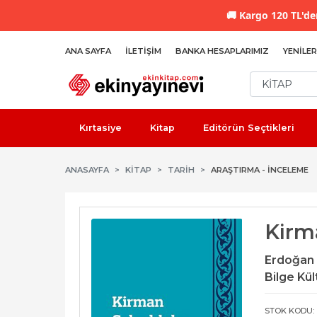
🚚
Kargo 120 TL'den
ANA SAYFA
İLETIŞIM
BANKA HESAPLARIMIZ
YENILER
Kırtasiye
Kitap
Editörün Seçtikleri
ANASAYFA
KİTAP
TARIH
ARAŞTIRMA - İNCELEME
Kirm
Erdoğan 
Bilge Kül
STOK KODU: