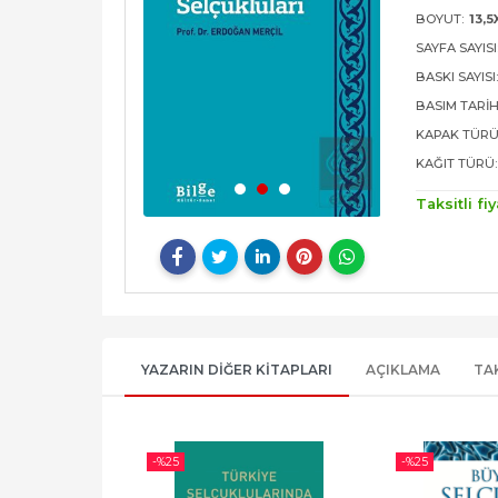
BOYUT:
13,5
SAYFA SAYISI
BASKI SAYISI
BASIM TARIH
KAPAK TÜRÜ
KAĞIT TÜRÜ:
Taksitli fiy
YAZARIN DIĞER KITAPLARI
AÇIKLAMA
TA
-%
25
-%
25