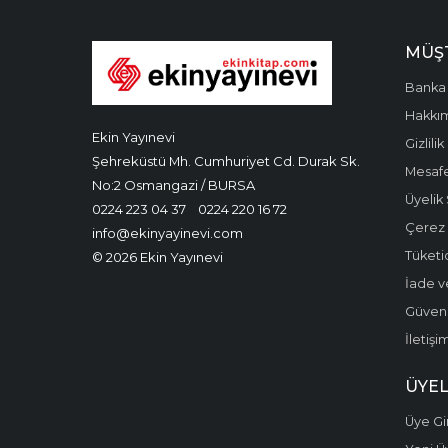
MÜŞT
Banka 
Hakkı
Ekin Yayınevi
Gizlilik
Şehreküstü Mh. Cumhuriyet Cd. Durak Sk.
Mesafe
No:2 Osmangazi / BURSA
Üyelik
0224 223 04 37
0224 220 16 72
Çerez P
info@ekinyayinevi.com
Tüketic
© 2026 Ekin Yayınevi
İade v
Güvenli
İletişi
ÜYEL
Üye Gir