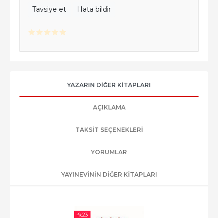
Tavsiye et
Hata bildir
YAZARIN DIĞER KITAPLARI
AÇIKLAMA
TAKSIT SEÇENEKLERI
YORUMLAR
YAYINEVININ DIĞER KITAPLARI
-%
23