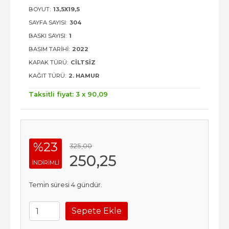
BOYUT:
13,5X19,5
SAYFA SAYISI:
304
BASKI SAYISI:
1
BASIM TARIHI:
2022
KAPAK TÜRÜ:
CILTSIZ
KAĞIT TÜRÜ:
2. HAMUR
Taksitli fiyat: 3 x
90
,09
%23
325
,00
250
,25
INDIRIMLI
Temin süresi 4 gündür.
Sepete Ekle