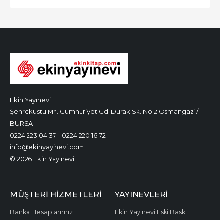
Ekin Yayınevi
Şehreküstü Mh. Cumhuriyet Cd. Durak Sk. No:2 Osmangazi /
BURSA
0224 223 04 37
0224 220 16 72
info@ekinyayinevi.com
© 2026 Ekin Yayınevi
MÜŞTERI HIZMETLERI
YAYINEVLERI
Banka Hesaplarımız
Ekin Yayınevi Eski Baskı