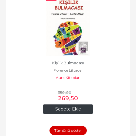
Kişilik Bulmacası
Florence Littauer
Aura Kitapları
350
,00
269
,50
Sepete Ekle
Tümünü göster