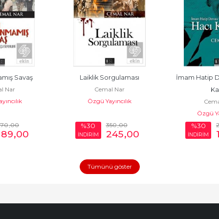
mış Savaş
Laiklik Sorgulaması
İmam Hatip Da
l Nar
Cemal Nar
Ka
yıncılık
Özgü Yayıncılık
Cema
Özgü Ya
270
,00
350
,00
%30
%30
189
,00
245
,00
İNDİRİM
İNDİRİM
Tümünü göster