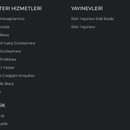
ERI HIZMETLERI
YAYINEVLERI
Hesaplarımız
Ekin Yayınevi Eski Baskı
mızda
Ekin Yayınevi
 İlkesi
li Satış Sözleşmesi
 Sözleşmesi
olitikası
i Yasası
e Değişim Koşulları
k İlkesi
m
IK
işi
yelik