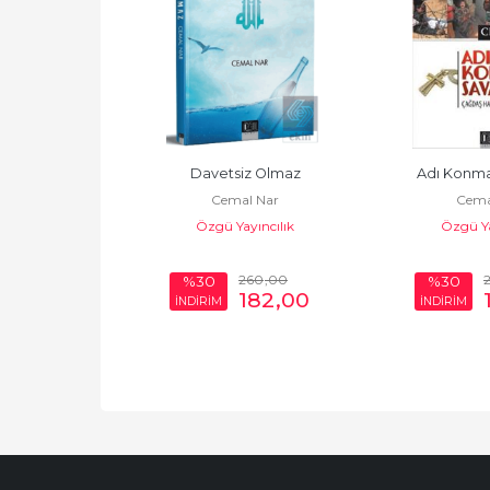
 Cinnetinde 
Davetsiz Olmaz
Adı Konma
Cemal Nar
Cema
 Karanlığı
Özgü Yayıncılık
Özgü Ya
l Nar
yıncılık
360
,00
260
,00
%30
%30
252
,00
182
,00
İNDİRİM
İNDİRİM