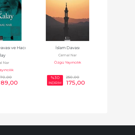
vası ve Hacı 
İslam Davası
İslam'da Sak
Cemal Nar
Cema
lay
Özgü Yayıncılık
Özgü Ya
l Nar
yıncılık
270
,00
250
,00
%30
%30
189
,00
175
,00
İNDİRİM
İNDİRİM