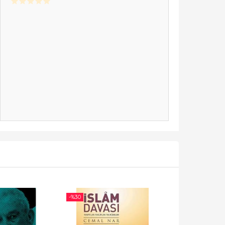
-%
30
-%
30