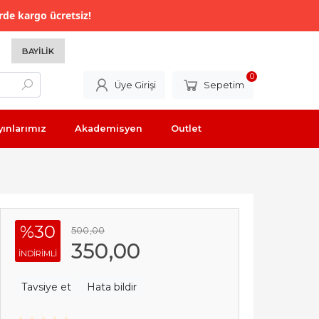
rde kargo ücretsiz!
BAYILIK
0
Üye Girişi
Sepetim
yınlarımız
Akademisyen
Outlet
%30
500
,00
350
,00
INDIRIMLI
Tavsiye et
Hata bildir