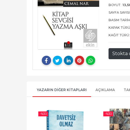
BOYUT:
13,5
SAYFA SAYISI
BASIM TARIH
KAPAK TÜRÜ
KAĞIT TÜRÜ:
Stokta 
YAZARIN DIĞER KITAPLARI
AÇIKLAMA
TA
-%
30
-%
30