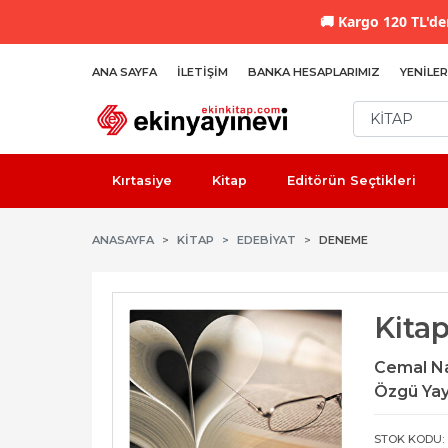
🚚
Kargo 120 TL'den
ANA SAYFA
İLETIŞIM
BANKA HESAPLARIMIZ
YENILER
Kırtasiye
Kitap
Editörün Seçtikleri
ANASAYFA
KİTAP
EDEBIYAT
DENEME
Kita
Cemal N
Özgü Yayı
STOK KODU: