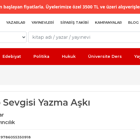
 başlayan fiyatlarla. Üyelerimize özel 3500 TL ve üzeri alışverişle
YAZARLAR
YAYINEVLERI
SIPARIŞ TAKIBI
KAMPANYALAR
BLOG
Edebiyat
Politika
Hukuk
Üniversite Ders
Ya
p Sevgisi Yazma Aşkı
ar
ncılık
9786055350918