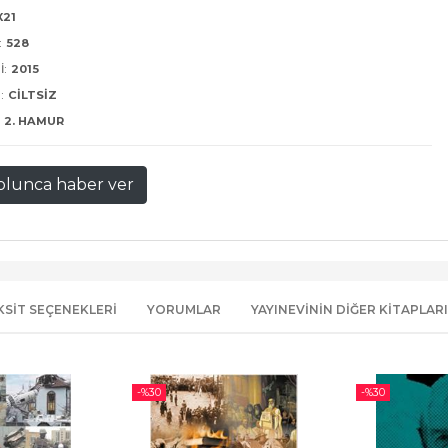
X21
:
528
I:
2015
:
CILTSIZ
2. HAMUR
olunca haber ver
KSIT SEÇENEKLERI
YORUMLAR
YAYINEVININ DIĞER KITAPLARI
-%
30
-%
30