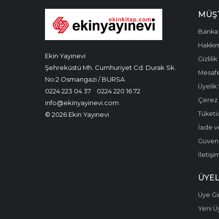
MÜŞT
Banka 
Hakkı
Ekin Yayınevi
Gizlilik
Şehreküstü Mh. Cumhuriyet Cd. Durak Sk.
Mesafe
No:2 Osmangazi / BURSA
Üyelik
0224 223 04 37
0224 220 16 72
Çerez P
info@ekinyayinevi.com
Tüketic
© 2026 Ekin Yayınevi
İade v
Güvenli
İletişi
ÜYEL
Üye Gir
Yeni Ü