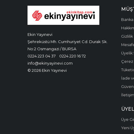
MÜŞT
Banka 
Hakkı
Ekin Yayınevi
Gizlilik
Şehreküstü Mh. Cumhuriyet Cd. Durak Sk.
Mesafe
No:2 Osmangazi / BURSA
Üyelik
0224 223 04 37
0224 220 16 72
Çerez P
info@ekinyayinevi.com
Tüketic
© 2026 Ekin Yayınevi
İade v
Güvenli
İletişi
ÜYEL
Üye Gir
Yeni Ü