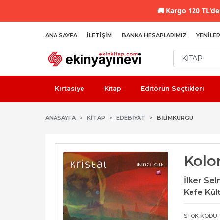
🚚
Kargo 120 TL'den
ANA SAYFA
İLETIŞIM
BANKA HESAPLARIMIZ
YENILER
Kırtasiye
Kitap
Editörün Seçtikleri
ANASAYFA
KİTAP
EDEBIYAT
BILIMKURGU
Kolon
İlker Se
Kafe Kült
STOK KODU: