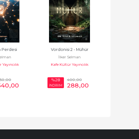
 Perdesi
Vordonisi 2 - Mühür
Rib
Selman
İlker Selman
İlker 
 Yayıncılık
Kafe Kültür Yayıncılık
Kafe Kültür
50
,00
400
,00
%28
%28
540
,00
288
,00
İNDİRİM
İNDİRİM