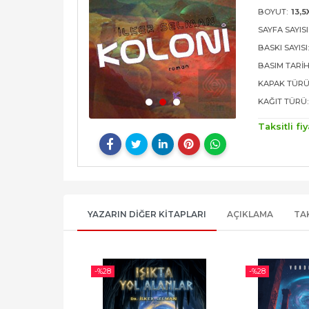
BOYUT:
13,5
SAYFA SAYISI
BASKI SAYISI
BASIM TARIH
KAPAK TÜRÜ
KAĞIT TÜRÜ:
Taksitli fiy
YAZARIN DIĞER KITAPLARI
AÇIKLAMA
TA
-%
28
-%
28