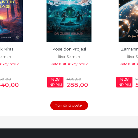
k Miras
Poseidon Projesi
Zamanın
Selman
İlker Selman
İlker 
 Yayıncılık
Kafe Kültür Yayıncılık
Kafe Kültür
50
,00
400
,00
7
%28
%28
540
,00
288
,00
İNDİRİM
İNDİRİM
Tümünü göster