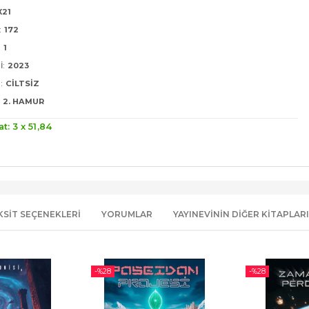
X21
:
172
:
1
I:
2023
:
CILTSIZ
2. HAMUR
at: 3 x
51
,84
KSIT SEÇENEKLERI
YORUMLAR
YAYINEVININ DIĞER KITAPLARI
-%
28
-%
28