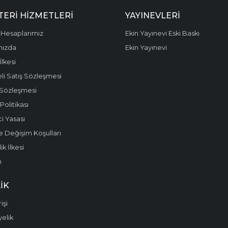
ERI HIZMETLERI
YAYINEVLERI
Hesaplarımız
Ekin Yayınevi Eski Baskı
mızda
Ekin Yayınevi
 İlkesi
li Satış Sözleşmesi
 Sözleşmesi
olitikası
i Yasası
e Değişim Koşulları
k İlkesi
m
IK
işi
yelik