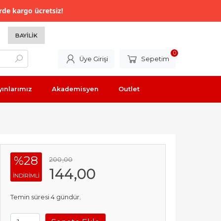
rde kargo ücretsiz!
BAYILIK
0
Üye Girişi
Sepetim
yınlarımız
Akademisyen
Outlet
%28
200
,00
144
,00
INDIRIMLI
Temin süresi 4 gündür.