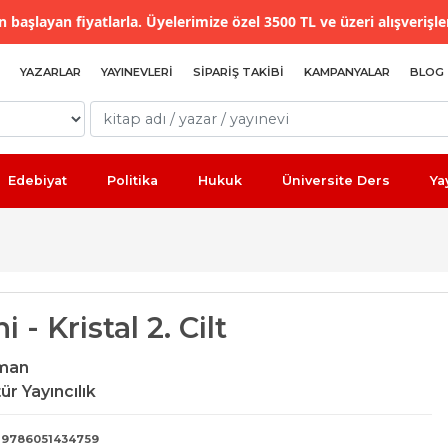
 başlayan fiyatlarla. Üyelerimize özel 3500 TL ve üzeri alışverişle
YAZARLAR
YAYINEVLERI
SIPARIŞ TAKIBI
KAMPANYALAR
BLOG
Edebiyat
Politika
Hukuk
Üniversite Ders
Ya
i - Kristal 2. Cilt
lman
ür Yayıncılık
9786051434759