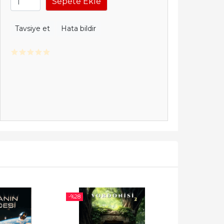
Sepete Ekle
Tavsiye et
Hata bildir
-%
28
-%
28