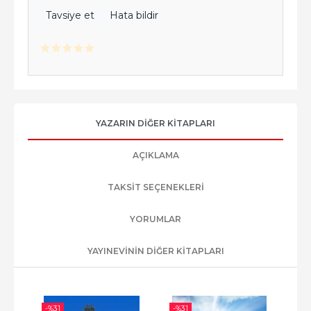
Tavsiye et
Hata bildir
YAZARIN DIĞER KITAPLARI
AÇIKLAMA
TAKSIT SEÇENEKLERI
YORUMLAR
YAYINEVININ DIĞER KITAPLARI
-%
31
-%
31
-%