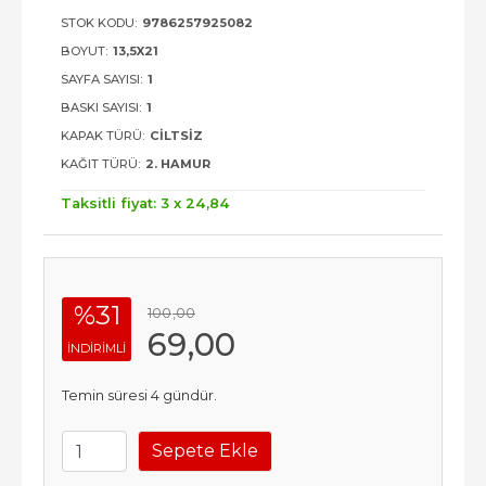
STOK KODU:
9786257925082
BOYUT:
13,5X21
SAYFA SAYISI:
1
BASKI SAYISI:
1
KAPAK TÜRÜ:
CILTSIZ
KAĞIT TÜRÜ:
2. HAMUR
Taksitli fiyat: 3 x
24
,84
%31
100
,00
69
,00
INDIRIMLI
Temin süresi 4 gündür.
Sepete Ekle