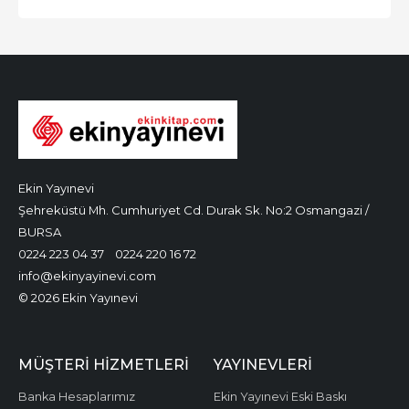
Ekin Yayınevi
Şehreküstü Mh. Cumhuriyet Cd. Durak Sk. No:2 Osmangazi /
BURSA
0224 223 04 37
0224 220 16 72
info@ekinyayinevi.com
© 2026 Ekin Yayınevi
MÜŞTERI HIZMETLERI
YAYINEVLERI
Banka Hesaplarımız
Ekin Yayınevi Eski Baskı