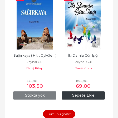
Sağırkaya ( Hitit Öyküleri )
İki Damla Gün Işığı
Aşk 
Zeynal Gül
Zeynal Gül
Barış Kitap
Barış Kitap
150
,00
100
,00
103
,50
69
,00
Stokta yok
Sepete Ekle
Tümünü göster