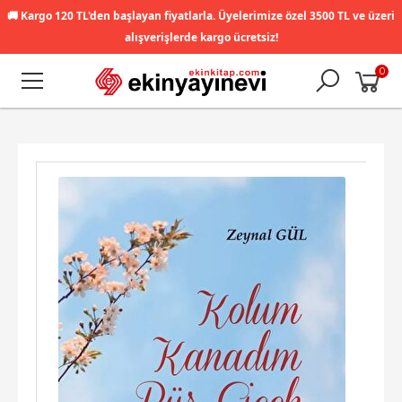
🚚
Kargo 120 TL'den başlayan fiyatlarla. Üyelerimize özel 3500 TL ve üzeri
alışverişlerde kargo ücretsiz!
0