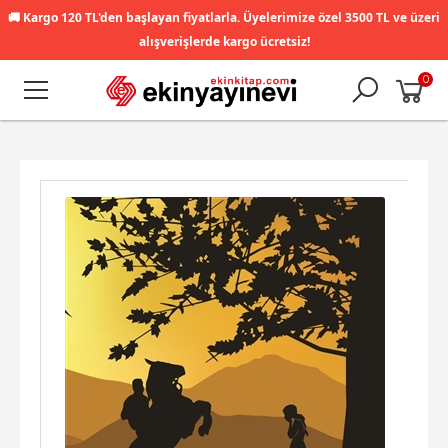
🚚
Kargo 120 TL'den başlayan fiyatlarla. Üyelerimize özel 3500 TL ve üzeri
alışverişlerde kargo ücretsiz!
0