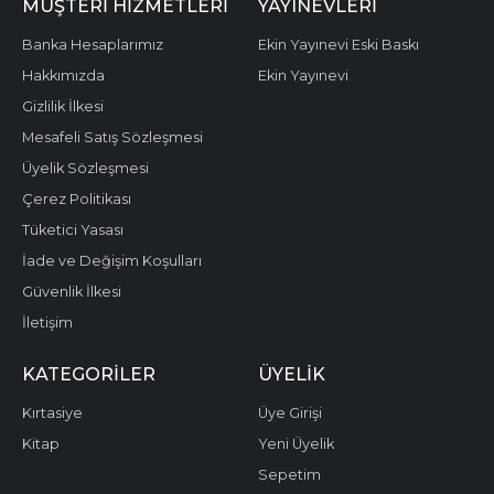
MÜŞTERI HIZMETLERI
YAYINEVLERI
Banka Hesaplarımız
Ekin Yayınevi Eski Baskı
Hakkımızda
Ekin Yayınevi
Gizlilik İlkesi
Mesafeli Satış Sözleşmesi
Üyelik Sözleşmesi
Çerez Politikası
Tüketici Yasası
İade ve Değişim Koşulları
Güvenlik İlkesi
İletişim
KATEGORILER
ÜYELIK
Kırtasiye
Üye Girişi
Kitap
Yeni Üyelik
Sepetim