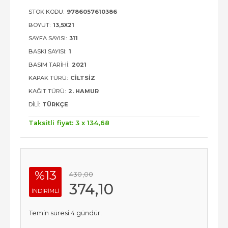
STOK KODU:
9786057610386
BOYUT:
13,5X21
SAYFA SAYISI:
311
BASKI SAYISI:
1
BASIM TARIHI:
2021
KAPAK TÜRÜ:
CILTSIZ
KAĞIT TÜRÜ:
2. HAMUR
DILI:
TÜRKÇE
Taksitli fiyat: 3 x
134
,68
%13
430
,00
374
,10
INDIRIMLI
Temin süresi 4 gündür.