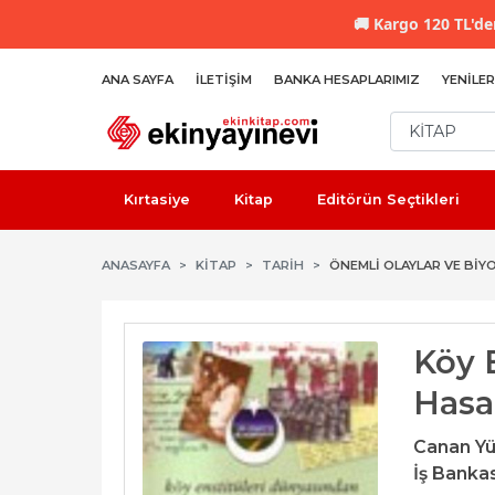
🚚
Kargo 120 TL'den
ANA SAYFA
İLETIŞIM
BANKA HESAPLARIMIZ
YENILER
Kırtasiye
Kitap
Editörün Seçtikleri
ANASAYFA
KİTAP
TARIH
ÖNEMLI OLAYLAR VE BIY
Köy 
Hasa
Canan Yü
İş Bankas