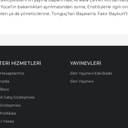
Yücel'in bakanlıktan ayrılmasından sonra, Enstitülerle ilgil
eri ya da yöneticilerine; Tonguç'tan Başaran'a; Fakir Baykurt
ERI HIZMETLERI
YAYINEVLERI
Hesaplarımız
Ekin Yayınevi Eski Baskı
mızda
Ekin Yayınevi
 İlkesi
li Satış Sözleşmesi
 Sözleşmesi
olitikası
i Yasası