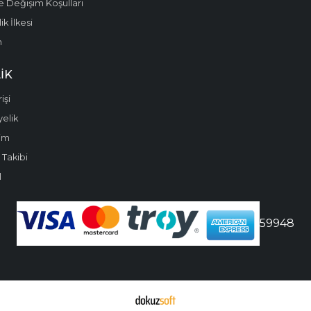
e Değişim Koşulları
k İlkesi
m
IK
işi
yelik
im
 Takibi
l
59948