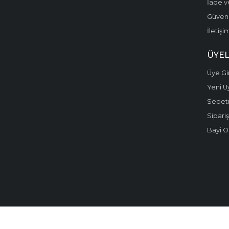
İade v
Güvenli
İletişi
ÜYEL
Üye Gir
Yeni Ü
Sepet
Sipariş
Bayi O