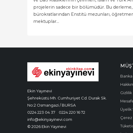
projelerin sadece bir bölümüdür. Bu derleme, 
bürokratlarından Enstitü mezunları, öğretmenl
mektuplar...
MÜŞT
Banka 
Hakkı
Ekin Yayınevi
Gizlilik
Şehreküstü Mh. Cumhuriyet Cd. Durak Sk.
Mesafe
No:2 Osmangazi / BURSA
Üyelik
0224 223 04 37
0224 220 16 72
Çerez P
info@ekinyayinevi.com
Tüketic
© 2026 Ekin Yayınevi