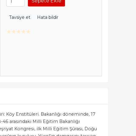
Sepete Ekle
Tavsiye et
Hata bildir
i: Köy Enstitüleri. Bakanlığı döneminde, 17
-46 arasındaki Milli Eğitim Bakanlığı
riyat Kongresi, ilk Milli Eğitim Şûrası, Doğu
varı'nın kuruluşu, Yücel'in damgasını taşıyan