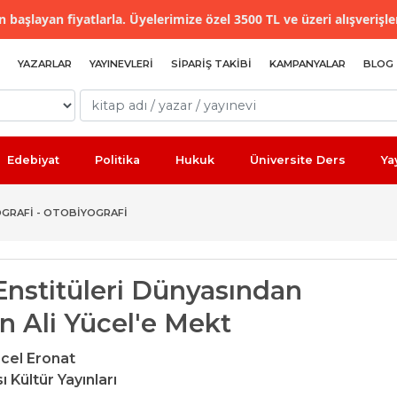
 başlayan fiyatlarla. Üyelerimize özel 3500 TL ve üzeri alışverişle
YAZARLAR
YAYINEVLERI
SIPARIŞ TAKIBI
KAMPANYALAR
BLOG
Edebiyat
Politika
Hukuk
Üniversite Ders
Ya
OGRAFI - OTOBIYOGRAFI
Enstitüleri Dünyasından
n Ali Yücel'e Mekt
cel Eronat
ı Kültür Yayınları