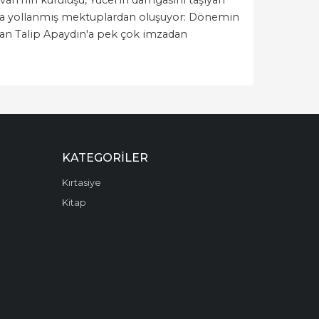
i ona yollanmış mektuplardan oluşuyor: Dönemin
'tan Talip Apaydın'a pek çok imzadan
KATEGORILER
Kırtasiye
Kitap