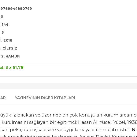
9789944880749
20
:
144
:
5
I:
2018
:
CILTSIZ
2. HAMUR
at: 3 x
61
,78
LAR
YAYINEVININ DIĞER KITAPLARI
üyük iz bırakan ve üzerinde en çok konuşulan kurumlardan bir
kurulmasını sağlayan bir eğitimci: Hasan Âli Yücel. Yücel, 1938
rakan pek çok başka esere ve uygulamaya da imza atmıştı: I. Neş
 Ansiklopedilerinin yayına başlanması, Ankara Devlet Konservatu