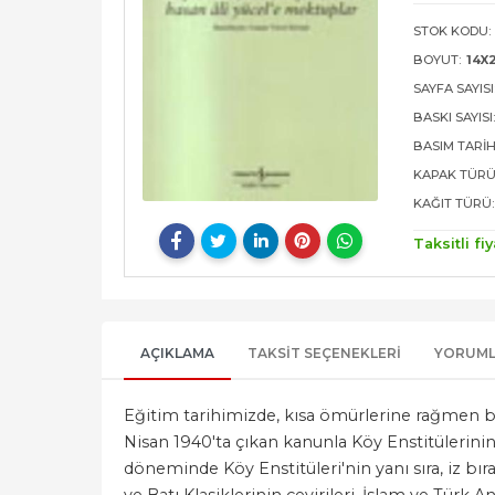
STOK KODU:
BOYUT:
14X
SAYFA SAYISI
BASKI SAYISI
BASIM TARIH
KAPAK TÜRÜ
KAĞIT TÜRÜ:
Taksitli fiy
AÇIKLAMA
TAKSIT SEÇENEKLERI
YORUM
Eğitim tarihimizde, kısa ömürlerine rağmen b
Nisan 1940'ta çıkan kanunla Köy Enstitülerinin 
döneminde Köy Enstitüleri'nin yanı sıra, iz bı
ve Batı Klasiklerinin çevirileri, İslam ve Türk