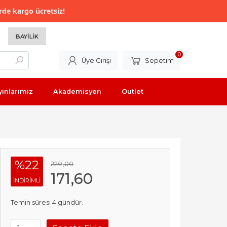
rde kargo ücretsiz!
BAYILIK
0
Üye Girişi
Sepetim
yınlarımız
Akademisyen
Outlet
%22
220
,00
171
,60
INDIRIMLI
Temin süresi 4 gündür.