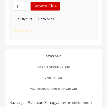
Sepete Ekle
Tavsiye et
Hata bildir
AÇIKLAMA
TAKSIT SEÇENEKLERI
YORUMLAR
YAYINEVININ DIĞER KITAPLARI
Kazak şair Bahıtcan Kanapyanov'un şiirlerinden