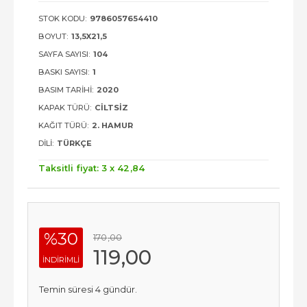
STOK KODU:
9786057654410
BOYUT:
13,5X21,5
SAYFA SAYISI:
104
BASKI SAYISI:
1
BASIM TARIHI:
2020
KAPAK TÜRÜ:
CILTSIZ
KAĞIT TÜRÜ:
2. HAMUR
DILI:
TÜRKÇE
Taksitli fiyat: 3 x
42
,84
%30
170
,00
119
,00
INDIRIMLI
Temin süresi 4 gündür.