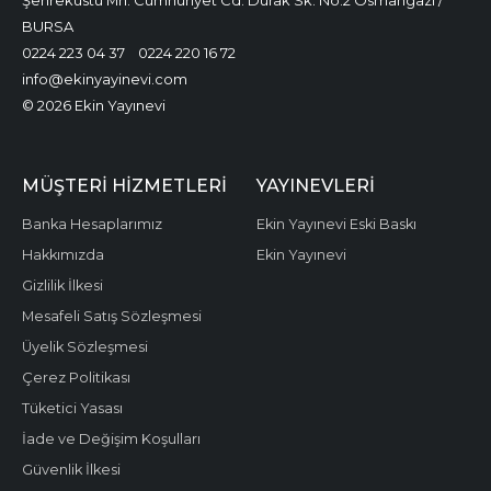
Şehreküstü Mh. Cumhuriyet Cd. Durak Sk. No:2 Osmangazi /
BURSA
0224 223 04 37
0224 220 16 72
info@ekinyayinevi.com
© 2026 Ekin Yayınevi
MÜŞTERI HIZMETLERI
YAYINEVLERI
Banka Hesaplarımız
Ekin Yayınevi Eski Baskı
Hakkımızda
Ekin Yayınevi
Gizlilik İlkesi
Mesafeli Satış Sözleşmesi
Üyelik Sözleşmesi
Çerez Politikası
Tüketici Yasası
İade ve Değişim Koşulları
Güvenlik İlkesi