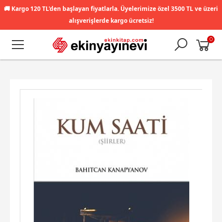
🚚
Kargo 120 TL'den başlayan fiyatlarla. Üyelerimize özel 3500 TL ve üzeri
alışverişlerde kargo ücretsiz!
0