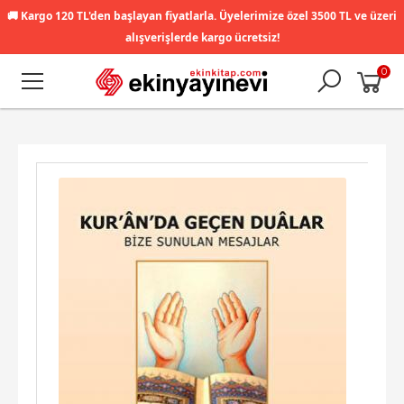
🚚
Kargo 120 TL'den başlayan fiyatlarla. Üyelerimize özel 3500 TL ve üzeri
alışverişlerde kargo ücretsiz!
0