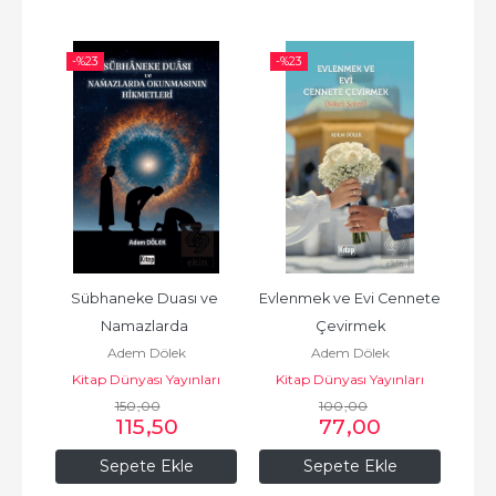
-%
23
-%
23
-%
 
Sübhaneke Duası ve 
Evlenmek ve Evi Cennete 
A
Namazlarda 
Çevirmek
Işı
Adem Dölek
Adem Dölek
Okunmasının Hikmetleri
Ve 
arı
Kitap Dünyası Yayınları
Kitap Dünyası Yayınları
Ki
150
,00
100
,00
115
,50
77
,00
Sepete Ekle
Sepete Ekle