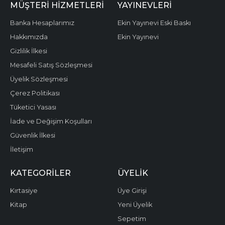
MÜŞTERI HIZMETLERI
YAYINEVLERI
Banka Hesaplarımız
Ekin Yayınevi Eski Baskı
Hakkımızda
Ekin Yayınevi
Gizlilik İlkesi
Mesafeli Satış Sözleşmesi
Üyelik Sözleşmesi
Çerez Politikası
Tüketici Yasası
İade ve Değişim Koşulları
Güvenlik İlkesi
İletişim
KATEGORILER
ÜYELIK
Kırtasiye
Üye Girişi
Kitap
Yeni Üyelik
Sepetim