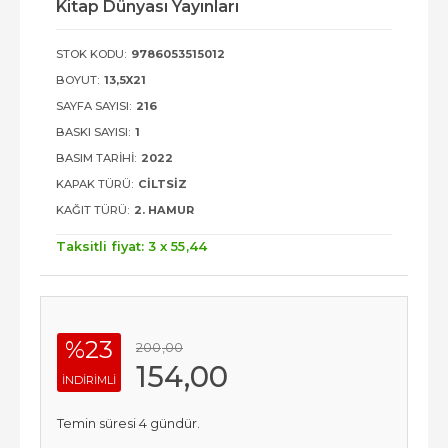
Kitap Dünyası Yayınları
STOK KODU:
9786053515012
BOYUT:
13,5X21
SAYFA SAYISI:
216
BASKI SAYISI:
1
BASIM TARIHI:
2022
KAPAK TÜRÜ:
CILTSIZ
KAĞIT TÜRÜ:
2. HAMUR
Taksitli fiyat: 3 x
55
,44
%23
200
,00
154
,00
INDIRIMLI
Temin süresi 4 gündür.