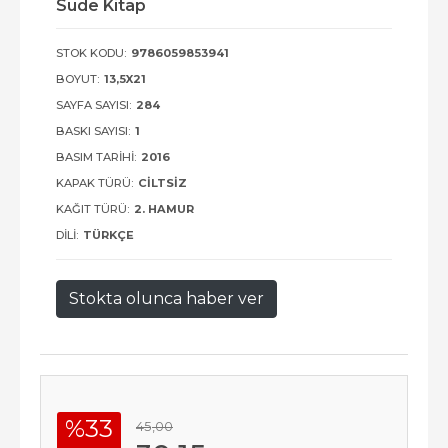
Sude Kitap
STOK KODU:
9786059853941
BOYUT:
13,5X21
SAYFA SAYISI:
284
BASKI SAYISI:
1
BASIM TARIHI:
2016
KAPAK TÜRÜ:
CILTSIZ
KAĞIT TÜRÜ:
2. HAMUR
DILI:
TÜRKÇE
Stokta olunca haber ver
%33
45
,00