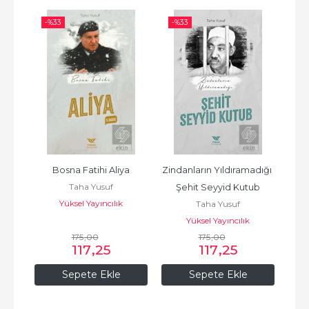
-%
33
-%
33
-%
tap)
Bosna Fatihi Aliya
Zindanların Yıldıramadığı 
D
Taha Yusuf
Şehit Seyyid Kutub
Yüksel Yayıncılık
Taha Yusuf
Yüksel Yayıncılık
175
,00
175
,00
117
,25
117
,25
Sepete Ekle
Sepete Ekle